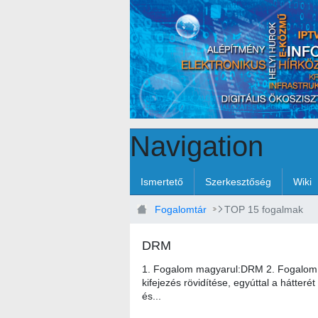
Skip to Main Content
Navigation
Ismertető
Szerkesztőség
Wiki
Fogalomtár
TOP 15 fogalmak
DRM
1. Fogalom magyarul:DRM 2. Fogalom ang
kifejezés rövidítése, egyúttal a hátt
és...