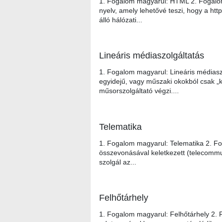
1. Fogalom magyarul: HTML 2. Fogalom
nyelv, amely lehetővé teszi, hogy a ht
álló hálózati...
Lineáris médiaszolgáltatás
1. Fogalom magyarul: Lineáris médiasz
egyidejű, vagy műszaki okokból csak „k
műsorszolgáltató végzi....
Telematika
1. Fogalom magyarul: Telematika 2. Fog
összevonásával keletkezett (telecommun
szolgál az...
Felhőtárhely
1. Fogalom magyarul: Felhőtárhely 2. F