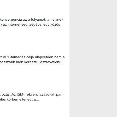
konvergencia az a folyamat, amelynek
s) az internet segítségével egy közös
Az APT-támadás célja alapvetően nem a
hosszabb időn keresztül észrevétlenül
rozás: Az ISM-frekvenciasávokat ipari,
es körben elterjedt a...