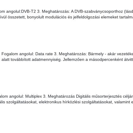
m angolul:DVB-T2 3. Meghatározás: A DVB-szabványcsoporthoz (lásd 
dkívül összetett, bonyolult modulációs és jelfeldolgozási elemeket tarta
ogalom angolul: Data rate 3. Meghatározás: Bármely - akár vezetékes, 
dő alatt továbbított adatmennyiség. Jellemzően a másodpercenként átvitt
om angolul: Multiplex 3. Meghatározás Digitális műsorterjesztés céljára
ális szolgáltatásokat, elektronikus hírközlési szolgáltatásokat, valami