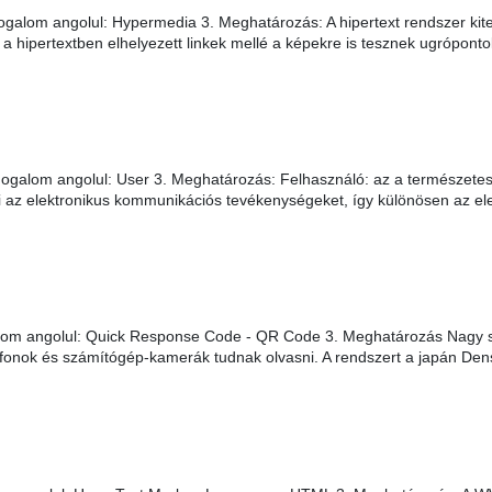
galom angolul: Hypermedia 3. Meghatározás: A hipertext rendszer kit
a hipertextben elhelyezett linkek mellé a képekre is tesznek ugróponto
ogalom angolul: User 3. Meghatározás: Felhasználó: az a természetes
li az elektronikus kommunikációs tevékenységeket, így különösen az e
lom angolul: Quick Response Code - QR Code 3. Meghatározás Nagy s
efonok és számítógép-kamerák tudnak olvasni. A rendszert a japán Den