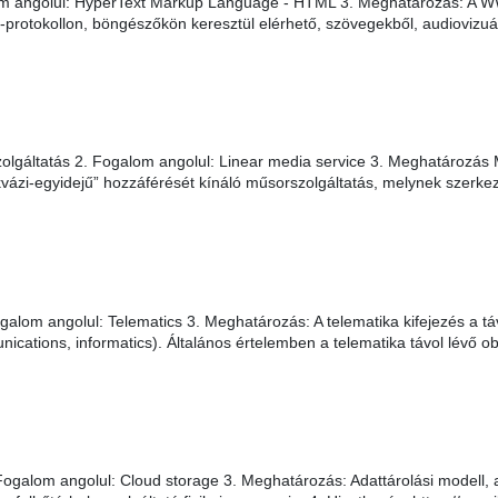
 angolul: HyperText Markup Language - HTML 3. Meghatározás: A WWW-
tp-protokollon, böngészőkön keresztül elérhető, szövegekből, audiovizu
olgáltatás 2. Fogalom angolul: Linear media service 3. Meghatározás
vázi-egyidejű” hozzáférését kínáló műsorszolgáltatás, melynek szerkezet
alom angolul: Telematics 3. Meghatározás: A telematika kifejezés a tá
ications, informatics). Általános értelemben a telematika távol lévő 
ogalom angolul: Cloud storage 3. Meghatározás: Adattárolási modell, am