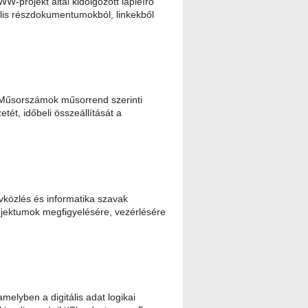
projekt által kidolgozott lapleíró
ális részdokumentumokból, linkekből
 Műsorszámok műsorrend szerinti
ét, időbeli összeállítását a
vközlés és informatika szavak
objektumok megfigyelésére, vezérlésére
elyben a digitális adat logikai