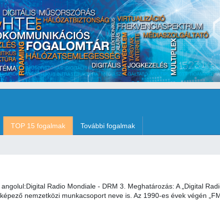
TOP 15 fogalmak
További fogalmak
olul:Digital Radio Mondiale - DRM 3. Meghatározás: A „Digital Radio 
erét képező nemzetközi munkacsoport neve is. Az 1990-es évek végén „F