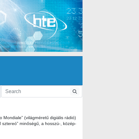
Mondiale” (világméretű digiális rádió)
M sztereó” minőségű, a hosszú-, közép-