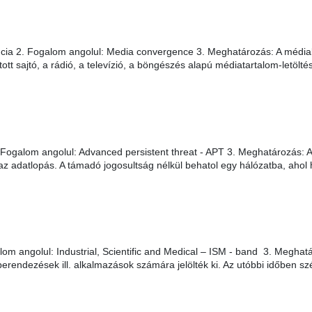
ia 2. Fogalom angolul: Media convergence 3. Meghatározás: A média
t sajtó, a rádió, a televízió, a böngészés alapú médiatartalom-letölté
Fogalom angolul: Advanced persistent threat - APT 3. Meghatározás: 
z adatlopás. A támadó jogosultság nélkül behatol egy hálózatba, ahol 
m angolul: Industrial, Scientific and Medical – ISM - band 3. Meghatá
erendezések ill. alkalmazások számára jelölték ki. Az utóbbi időben szél