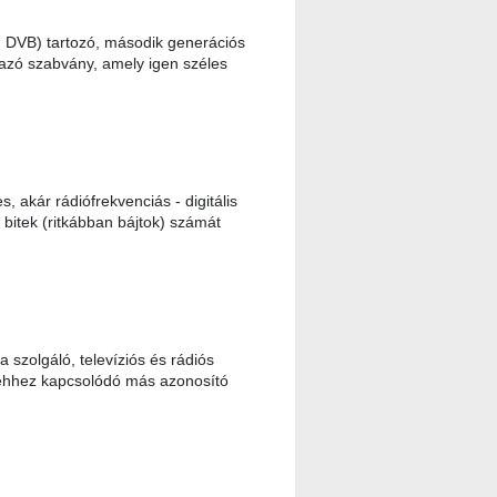
DVB) tartozó, második generációs
lmazó szabvány, amely igen széles
akár rádiófrekvenciás - digitális
 bitek (ritkábban bájtok) számát
 szolgáló, televíziós és rádiós
nt ehhez kapcsolódó más azonosító