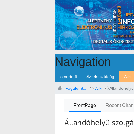
Skip to Main Content
Navigation
Ismertető
Szerkesztőség
Wiki
Fogalomtár
Wiki
Állandóhelyű
FrontPage
Recent Chan
Állandóhelyű szolgá