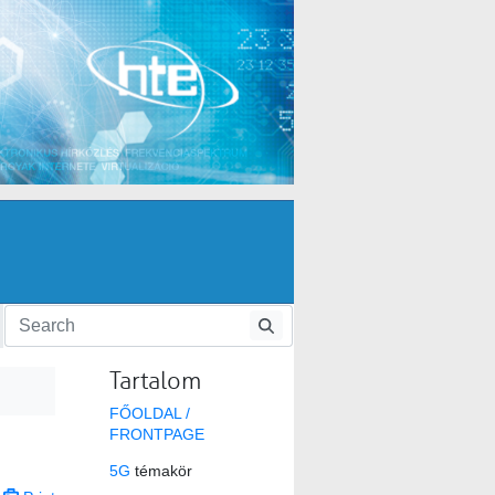
Tartalom
FŐOLDAL /
FRONTPAGE
5G
témakör