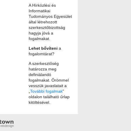
A Hírközlési és
Informatikai
Tudományos Egyesület
által létrehozott
szerkesztőbizottság
hagyja jóvá a
fogalmakat.
Lehet bővíteni
a
fogalomtárat?
A szerkesztőség
határozza meg
definiálandó
fogalmakat. Örömmel
vesszük javaslatait a
„
További fogalmak
”
oldalon található űrlap
kitöltésével.