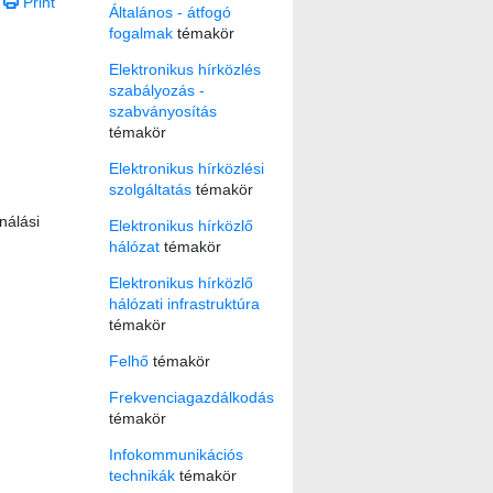
Print
Általános - átfogó
fogalmak
témakör
Elektronikus hírközlés
szabályozás -
szabványosítás
témakör
Elektronikus hírközlési
szolgáltatás
témakör
nálási
Elektronikus hírközlő
hálózat
témakör
Elektronikus hírközlő
hálózati infrastruktúra
témakör
Felhő
témakör
Frekvenciagazdálkodás
témakör
Infokommunikációs
technikák
témakör