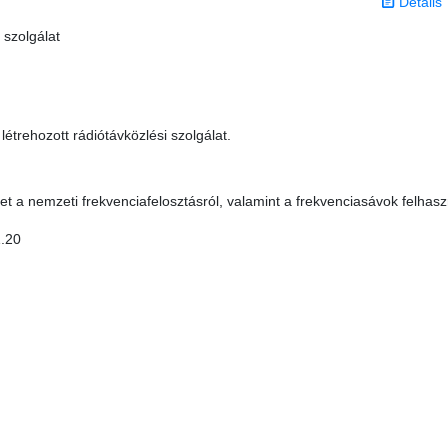
Details
 szolgálat
étrehozott rádiótávközlési szolgálat.
t a nemzeti frekvenciafelosztásról, valamint a frekvenciasávok felhasz
.20
s 0 stars out of 5.