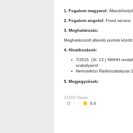
1. Fogalom magyarul:
Állandóhelyű
2. Fogalom angolul:
Fixed service
3. Meghatározás:
Meghatározott állandó pontok között l
4. Hivatkozások:
7/2015. (XI. 13.) NMHH rendele
szabályairól.
Nemzetközi Rádiószabályzat 1
5. Megjegyzések:
21203 Views
The average rating i
-
0.0