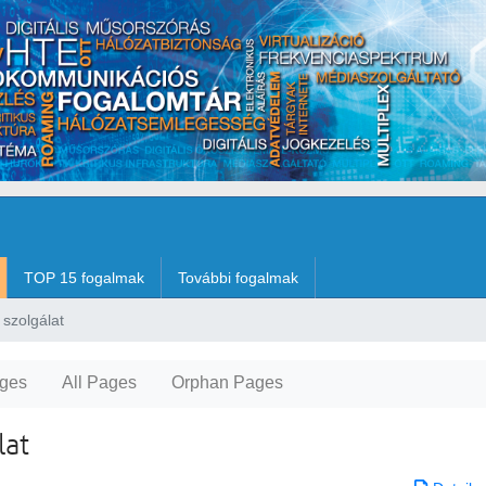
TOP 15 fogalmak
További fogalmak
 szolgálat
ges
All Pages
Orphan Pages
lat