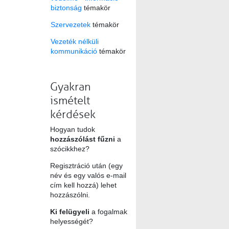
biztonság
témakör
Szervezetek
témakör
Vezeték nélküli
kommunikáció
témakör
Gyakran
ismételt
kérdések
Hogyan tudok
hozzászólást fűzni
a
szócikkhez?
Regisztráció után (egy
név és egy valós e-mail
cím kell hozzá) lehet
hozzászólni.
Ki felügyeli
a fogalmak
helyességét?