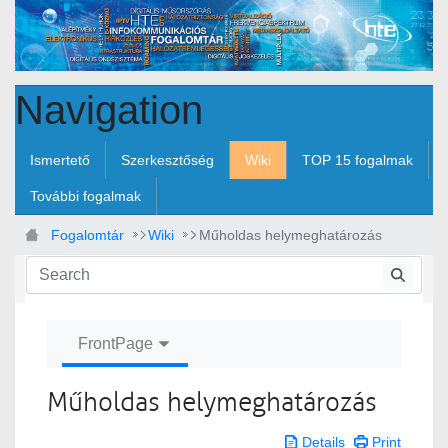
Skip to Main Content
Navigation
Ismertető
Szerkesztőség
Wiki
TOP 15 fogalmak
További fogalmak
Fogalomtár
Wiki
Műholdas helymeghatározás
FrontPage
Műholdas helymeghatározás
Details
Print