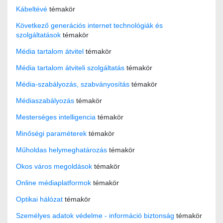
Kábeltévé
témakör
Következő generációs internet technológiák és
szolgáltatások
témakör
Média tartalom átvitel
témakör
Média tartalom átviteli szolgáltatás
témakör
Média-szabályozás, szabványosítás
témakör
Médiaszabályozás
témakör
Mesterséges intelligencia
témakör
Minőségi paraméterek
témakör
Műholdas helymeghatározás
témakör
Okos város megoldások
témakör
Online médiaplatformok
témakör
Optikai hálózat
témakör
Személyes adatok védelme - információ biztonság
témakör