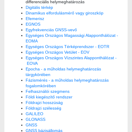
differenciális helymeghatározás
Digitális térkép
Dinamikus elfordulásmérő vagy giroszkóp
Efemerisz
EGNOS
Egyfrekvenciás GNSS-vevő
Egységes Országos Magassági Alapponthálózat -
EOMA
Egységes Országos Térképrendszer - EOTR
Egységes Országos Vetület - EOV
Egységes Országos Vízszintes Alapponthálózat -
EOVA
Epocha - a műholdas helymeghatározás
tárgykörében
Fázismérés - a műholdas helymeghatározás
fogalomkörében
Felhasználói szegmens
Földi kiegészítő rendszer
Földrajzi hosszúság
Földrajzi szélesség
GALILEO
GLONASS
GNSS
GNSS bázisállomás