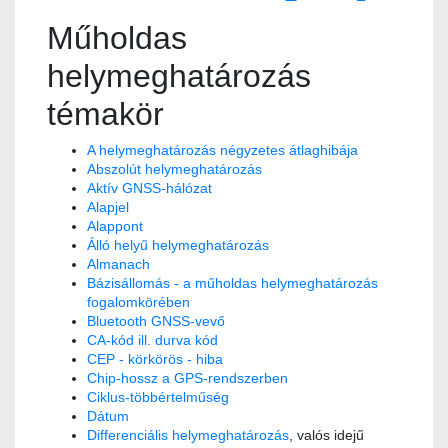
Műholdas
helymeghatározás
témakör
A helymeghatározás négyzetes átlaghibája
Abszolút helymeghatározás
Aktív GNSS-hálózat
Alapjel
Alappont
Álló helyű helymeghatározás
Almanach
Bázisállomás - a műholdas helymeghatározás
fogalomkörében
Bluetooth GNSS-vevő
CA-kód ill. durva kód
CEP - körkörös - hiba
Chip-hossz a GPS-rendszerben
Ciklus-többértelműség
Dátum
Differenciális helymeghatározás
, valós idejű