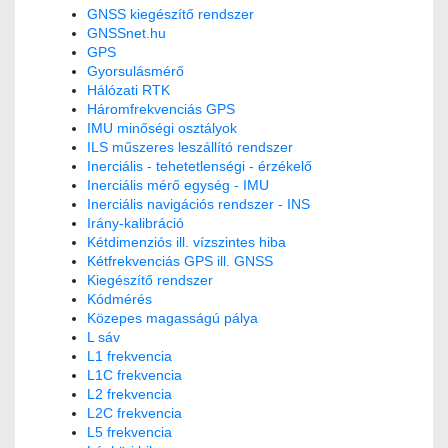
GNSS kiegészítő rendszer
GNSSnet.hu
GPS
Gyorsulásmérő
Hálózati RTK
Háromfrekvenciás GPS
IMU minőségi osztályok
ILS műszeres leszállító rendszer
Inerciális - tehetetlenségi - érzékelő
Inerciális mérő egység - IMU
Inerciális navigációs rendszer - INS
Irány-kalibráció
Kétdimenziós ill. vízszintes hiba
Kétfrekvenciás GPS ill. GNSS
Kiegészítő rendszer
Kódmérés
Közepes magasságú pálya
L sáv
L1 frekvencia
L1C frekvencia
L2 frekvencia
L2C frekvencia
L5 frekvencia