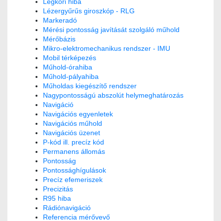
Légköri hiba
Lézergyűrűs giroszkóp - RLG
Markeradó
Mérési pontosság javítását szolgáló műhold
Mérőbázis
Mikro-elektromechanikus rendszer - IMU
Mobil térképezés
Műhold-órahiba
Műhold-pályahiba
Műholdas kiegészítő rendszer
Nagypontosságú abszolút helymeghatározás
Navigáció
Navigációs egyenletek
Navigációs műhold
Navigációs üzenet
P-kód ill. precíz kód
Permanens állomás
Pontosság
Pontossághígulások
Precíz efemeriszek
Precizitás
R95 hiba
Rádiónavigáció
Referencia mérővevő