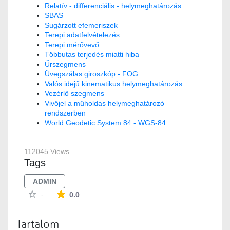
Relatív - differenciális - helymeghatározás
SBAS
Sugárzott efemeriszek
Terepi adatfelvételezés
Terepi mérővevő
Többutas terjedés miatti hiba
Űrszegmens
Üvegszálas giroszkóp - FOG
Valós idejű kinematikus helymeghatározás
Vezérlő szegmens
Vivőjel a műholdas helymeghatározó
rendszerben
World Geodetic System 84 - WGS-84
112045 Views
Tags
ADMIN
The average rating is 0 stars out of 5.
-
0.0
Tartalom