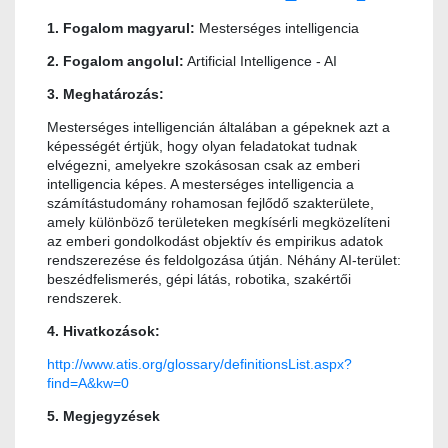
1. Fogalom magyarul:
Mesterséges intelligencia
2. Fogalom angolul:
Artificial Intelligence - AI
3. Meghatározás:
Mesterséges intelligencián általában a gépeknek azt a
képességét értjük, hogy olyan feladatokat tudnak
elvégezni, amelyekre szokásosan csak az emberi
intelligencia képes. A mesterséges intelligencia a
számítástudomány rohamosan fejlődő szakterülete,
amely különböző területeken megkísérli megközelíteni
az emberi gondolkodást objektív és empirikus adatok
rendszerezése és feldolgozása útján. Néhány AI-terület:
beszédfelismerés, gépi látás, robotika, szakértői
rendszerek.
4. Hivatkozások:
http://www.atis.org/glossary/definitionsList.aspx?
find=A&kw=0
5. Megjegyzések