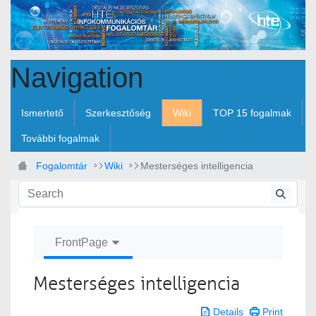
Skip to Main Content
Navigation
Ismertető
Szerkesztőség
Wiki
TOP 15 fogalmak
További fogalmak
Fogalomtár
Wiki
Mesterséges intelligencia
FrontPage
Mesterséges intelligencia
Details
Print