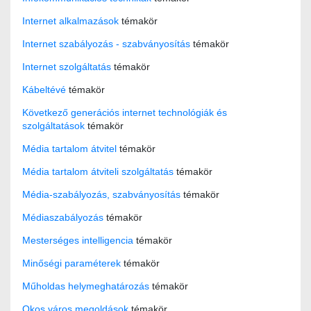
Internet alkalmazások
témakör
Internet szabályozás - szabványosítás
témakör
Internet szolgáltatás
témakör
Kábeltévé
témakör
Következő generációs internet technológiák és
szolgáltatások
témakör
Média tartalom átvitel
témakör
Média tartalom átviteli szolgáltatás
témakör
Média-szabályozás, szabványosítás
témakör
Médiaszabályozás
témakör
Mesterséges intelligencia
témakör
Minőségi paraméterek
témakör
Műholdas helymeghatározás
témakör
Okos város megoldások
témakör