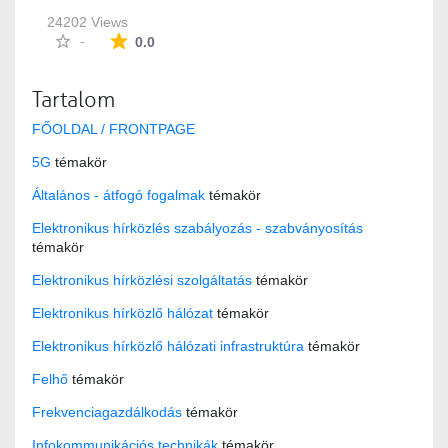
24202 Views
The average rating is 0 stars out of 5.
-
0.0
Tartalom
FŐOLDAL / FRONTPAGE
5G
témakör
Általános - átfogó fogalmak
témakör
Elektronikus hírközlés szabályozás - szabványosítás
témakör
Elektronikus hírközlési szolgáltatás
témakör
Elektronikus hírközlő hálózat
témakör
Elektronikus hírközlő hálózati infrastruktúra
témakör
Felhő
témakör
Frekvenciagazdálkodás
témakör
Infokommunikációs technikák
témakör