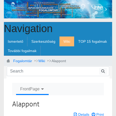
Skip to Main Content
Navigation
Ismertető
Szerkesztőség
Wiki
TOP 15 fogalmak
További fogalmak
Fogalomtár
Wiki
Alappont
FrontPage
Alappont
Details
Print