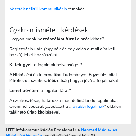
Vezeték nélküli kommunikáció
témakör
Gyakran ismételt kérdések
Hogyan tudok
hozzászólást fűzni
a szócikkhez?
Regisztráció után (egy név és egy valós e-mail cím kell
hozzá) lehet hozzászólni.
Ki felügyeli
a fogalmak helyességét?
A Hírközlési és Informatikai Tudományos Egyesület által
létrehozott szerkesztőbizottság hagyja jóvá a fogalmakat.
Lehet bővíteni
a fogalomtárat?
A szerkesztőség határozza meg definiálandó fogalmakat.
Örömmel vesszük javaslatait a „
További fogalmak
” oldalon
található űrlap kitöltésével.
HTE Infokommunikációs Fogalomtár a
Nemzeti Média- és
Hírközlési Hatóság
együttműködésével készült