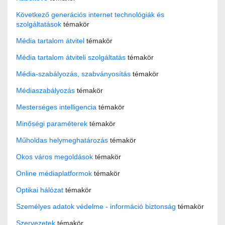
Következő generációs internet technológiák és
szolgáltatások
témakör
Média tartalom átvitel
témakör
Média tartalom átviteli szolgáltatás
témakör
Média-szabályozás, szabványosítás
témakör
Médiaszabályozás
témakör
Mesterséges intelligencia
témakör
Minőségi paraméterek
témakör
Műholdas helymeghatározás
témakör
Okos város megoldások
témakör
Online médiaplatformok
témakör
Optikai hálózat
témakör
Személyes adatok védelme - információ biztonság
témakör
Szervezetek
témakör