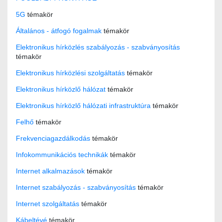
5G
témakör
Általános - átfogó fogalmak
témakör
Elektronikus hírközlés szabályozás - szabványosítás
témakör
Elektronikus hírközlési szolgáltatás
témakör
Elektronikus hírközlő hálózat
témakör
Elektronikus hírközlő hálózati infrastruktúra
témakör
Felhő
témakör
Frekvenciagazdálkodás
témakör
Infokommunikációs technikák
témakör
Internet alkalmazások
témakör
Internet szabályozás - szabványosítás
témakör
Internet szolgáltatás
témakör
Kábeltévé
témakör