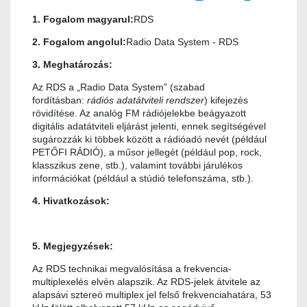
1. Fogalom magyarul:
RDS
2. Fogalom angolul:
Radio Data System - RDS
3. Meghatározás:
Az RDS a „Radio Data System” (szabad
fordításban:
rádiós adatátviteli rendszer
) kifejezés
rövidítése. Az analóg FM rádiójelekbe beágyazott
digitális adatátviteli eljárást jelenti, ennek segítségével
sugározzák ki többek között a rádióadó nevét (például
PETŐFI RÁDIÓ), a műsor jellegét (például pop, rock,
klasszikus zene, stb.), valamint további járulékos
információkat (például a stúdió telefonszáma, stb.).
4. Hivatkozások:
5. Megjegyzések:
Az RDS technikai megvalósítása a frekvencia-
multiplexelés elvén alapszik. Az RDS-jelek átvitele az
alapsávi sztereó multiplex jel felső frekvenciahatára, 53