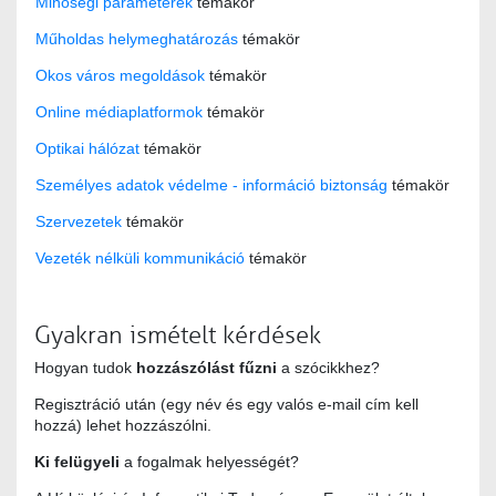
Minőségi paraméterek
témakör
Műholdas helymeghatározás
témakör
Okos város megoldások
témakör
Online médiaplatformok
témakör
Optikai hálózat
témakör
Személyes adatok védelme - információ biztonság
témakör
Szervezetek
témakör
Vezeték nélküli kommunikáció
témakör
Gyakran ismételt kérdések
Hogyan tudok
hozzászólást fűzni
a szócikkhez?
Regisztráció után (egy név és egy valós e-mail cím kell
hozzá) lehet hozzászólni.
Ki felügyeli
a fogalmak helyességét?