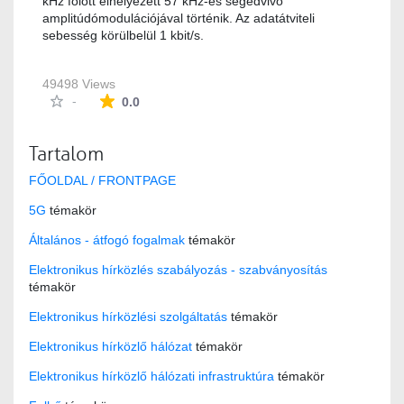
kHz fölött elhelyezett 57 kHz-es segédvivő
amplitúdómodulációjával történik. Az adatátviteli
sebesség körülbelül 1 kbit/s.
49498 Views
The average rating is 0 stars out of 5.
-
0.0
Tartalom
FŐOLDAL / FRONTPAGE
5G
témakör
Általános - átfogó fogalmak
témakör
Elektronikus hírközlés szabályozás - szabványosítás
témakör
Elektronikus hírközlési szolgáltatás
témakör
Elektronikus hírközlő hálózat
témakör
Elektronikus hírközlő hálózati infrastruktúra
témakör