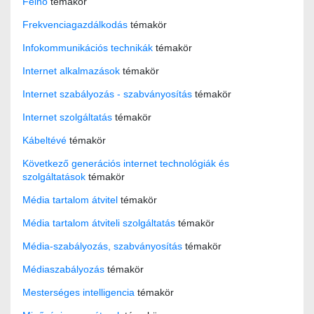
Felhő
témakör
Frekvenciagazdálkodás
témakör
Infokommunikációs technikák
témakör
Internet alkalmazások
témakör
Internet szabályozás - szabványosítás
témakör
Internet szolgáltatás
témakör
Kábeltévé
témakör
Következő generációs internet technológiák és
szolgáltatások
témakör
Média tartalom átvitel
témakör
Média tartalom átviteli szolgáltatás
témakör
Média-szabályozás, szabványosítás
témakör
Médiaszabályozás
témakör
Mesterséges intelligencia
témakör