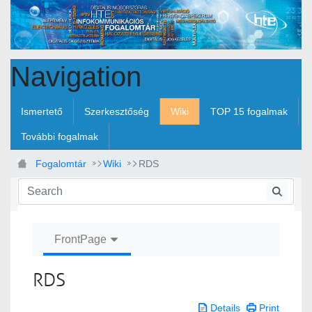
Skip to Main Content
Navigation
Ismertető
Szerkesztőség
Wiki
TOP 15 fogalmak
További fogalmak
Fogalomtár
Wiki
RDS
FrontPage
RDS
Details
Print