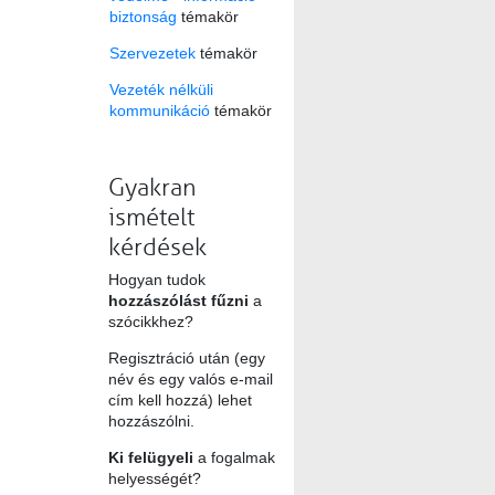
biztonság
témakör
Szervezetek
témakör
Vezeték nélküli
kommunikáció
témakör
Gyakran
ismételt
kérdések
Hogyan tudok
hozzászólást fűzni
a
szócikkhez?
Regisztráció után (egy
név és egy valós e-mail
cím kell hozzá) lehet
hozzászólni.
Ki felügyeli
a fogalmak
helyességét?