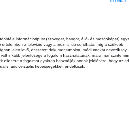
Details
bbféle információtípust (szöveget, hangot, álló- és mozgóképet) egy
 értelemben a televízió vagy a mozi is ide sorolható, míg a szűkebb
világban jelen levő, összetett dokumentumokat, médiumokat nevezik így. 
volt inkább jelentősége a fogalom használatának, mára már szinte mi
k ellenére a fogalmat gyakran használják annak jelölésére, hogy az ad
uális, audiovizuális képességekkel rendelkezik.
s 0 stars out of 5.