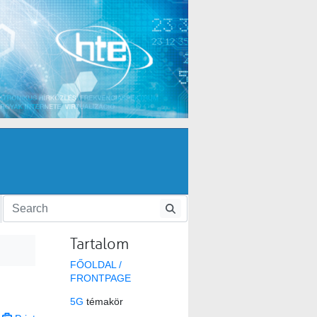
Tartalom
FŐOLDAL /
FRONTPAGE
5G
témakör