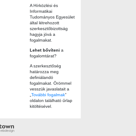
A Hírközlési és
Informatikai
Tudományos Egyesület
által létrehozott
szerkesztőbizottság
hagyja jóvá a
fogalmakat.
Lehet bővíteni
a
fogalomtárat?
A szerkesztőség
határozza meg
definiálandó
fogalmakat. Örömmel
vesszük javaslatait a
„
További fogalmak
”
oldalon található űrlap
kitöltésével.