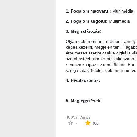
1. Fogalom magyarul:
Multimédia
2. Fogalom angolul:
Multimedia
3. Meghatározás:
Olyan dokumentum, médium, amely tö
képes kezelni, megjeleníteni. Tágabb
értelmezés szerint csak a digitális 
számítástechnika korai szakaszában 
rendszerre igaz ez a minősítés. Enne
szolgáltatás, felület, dokumentum viz
4. Hivatkozások:
5. Megjegyzések:
48097 Views
The average rating i
-
0.0