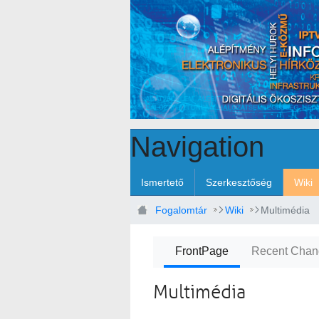
Skip to Main Content
Navigation
Ismertető
Szerkesztőség
Wiki
Fogalomtár
Wiki
Multimédia
FrontPage
Recent Chan
Multimédia