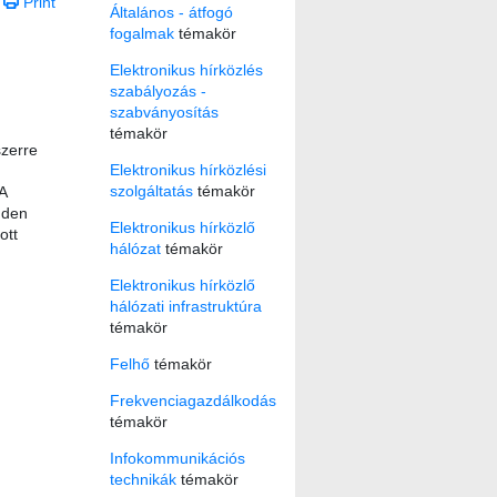
Print
Általános - átfogó
fogalmak
témakör
Elektronikus hírközlés
szabályozás -
szabványosítás
témakör
szerre
Elektronikus hírközlési
szolgáltatás
témakör
A
nden
Elektronikus hírközlő
ott
hálózat
témakör
Elektronikus hírközlő
hálózati infrastruktúra
témakör
Felhő
témakör
Frekvenciagazdálkodás
témakör
Infokommunikációs
technikák
témakör