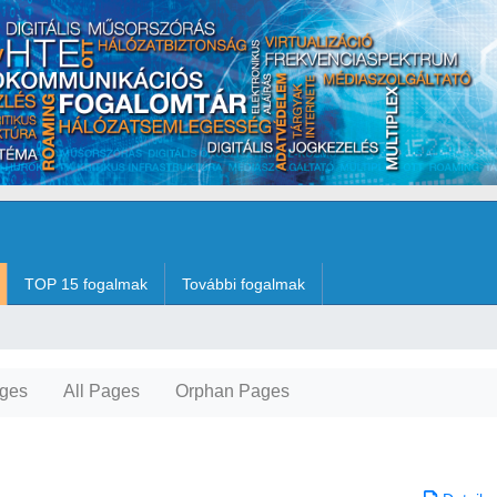
TOP 15 fogalmak
További fogalmak
ges
All Pages
Orphan Pages