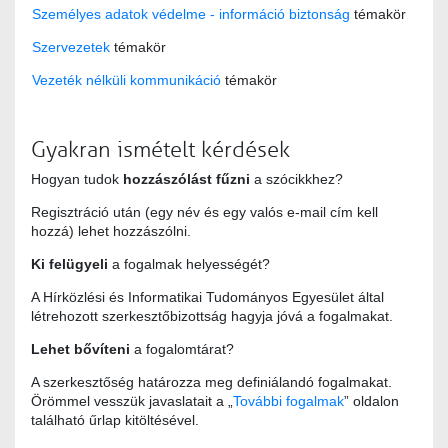
Személyes adatok védelme - információ biztonság
témakör
Szervezetek
témakör
Vezeték nélküli kommunikáció
témakör
Gyakran ismételt kérdések
Hogyan tudok
hozzászólást fűzni
a szócikkhez?
Regisztráció után (egy név és egy valós e-mail cím kell
hozzá) lehet hozzászólni.
Ki felügyeli
a fogalmak helyességét?
A Hírközlési és Informatikai Tudományos Egyesület által
létrehozott szerkesztőbizottság hagyja jóvá a fogalmakat.
Lehet bővíteni
a fogalomtárat?
A szerkesztőség határozza meg definiálandó fogalmakat.
Örömmel vesszük javaslatait a „
További fogalmak
” oldalon
található űrlap kitöltésével.