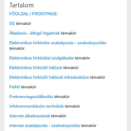
Tartalom
FŐOLDAL / FRONTPAGE
5G
témakör
Általános - átfogó fogalmak
témakör
Elektronikus hírközlés szabályozás - szabványosítás
témakör
Elektronikus hírközlési szolgáltatás
témakör
Elektronikus hírközlő hálózat
témakör
Elektronikus hírközlő hálózati infrastruktúra
témakör
Felhő
témakör
Frekvenciagazdálkodás
témakör
Infokommunikációs technikák
témakör
Internet alkalmazások
témakör
Internet szabályozás - szabványosítás
témakör