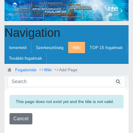
Skip to Main Content
Navigation
Ismertető
Szerkesztőség
Wiki
TOP 15 fogalmak
További fogalmak
Fogalomtár
Wiki
Add Page
This page does not exist yet and the title is not valid.
Cancel