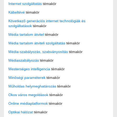
Internet szolgáltatás
témakör
Kábeltévé
témakör
Következő generációs internet technológiák és
szolgáltatások
témakör
Média tartalom átvitel
témakör
Média tartalom átviteli szolgáltatás
témakör
Média-szabályozás, szabványosítás
témakör
Médiaszabályozás
témakör
Mesterséges intelligencia
témakör
Minőségi paraméterek
témakör
Műholdas helymeghatározás
témakör
Okos város megoldások
témakör
Online médiaplatformok
témakör
Optikai hálózat
témakör