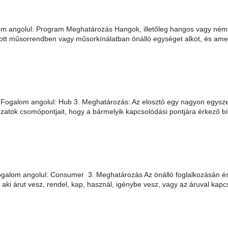
 angolul: Program Meghatározás Hangok, illetőleg hangos vagy néma
ított műsorrendben vagy műsorkínálatban önálló egységet alkot, és ame
. Fogalom angolul: Hub 3. Meghatározás: Az elosztó egy nagyon egysz
zatok csomópontjait, hogy a bármelyik kapcsolódási pontjára érkező bi
galom angolul: Consumer 3. Meghatározás Az önálló foglalkozásán és 
aki árut vesz, rendel, kap, használ, igénybe vesz, vagy az áruval ka