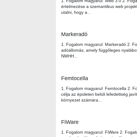
1. Fogalom magyarul: Web 3.0 2. Fogalo
értelmezése a szemantikus web projekt,
utalni, hogy a...
Markeradó
1. Fogalom magyarul: Markeradó 2. Fog
adóállomás, amely függőleges nyalábot s
NMHH...
Femtocella
1. Fogalom magyarul: Femtocella 2. Fo
célja az épületen belüli lefedettség 
környezet számára...
FiWare
1. Fogalom magyarul: FiWare 2. Fogalo