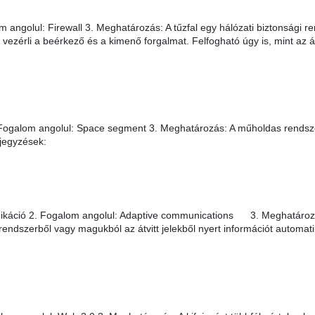
 angolul: Firewall 3. Meghatározás: A tűzfal egy hálózati biztonsági r
vezérli a beérkező és a kimenő forgalmat. Felfogható úgy is, mint az á
ogalom angolul: Space segment 3. Meghatározás: A műholdas rendsze
jegyzések:
ikáció 2. Fogalom angolul: Adaptive communications 3. Meghatároz
endszerből vagy magukból az átvitt jelekből nyert információt automa