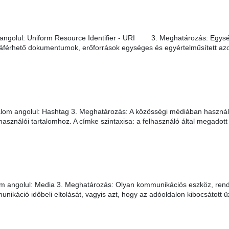
angolul: Uniform Resource Identifier - URI 3. Meghatározás: Egység
áférhető dokumentumok, erőforrások egységes és egyértelműsített azon
lom angolul: Hashtag 3. Meghatározás: A közösségi médiában használt
használói tartalomhoz. A címke szintaxisa: a felhasználó által megadott 
m angolul: Media 3. Meghatározás: Olyan kommunikációs eszköz, rend
unikáció időbeli eltolását, vagyis azt, hogy az adóoldalon kibocsátot