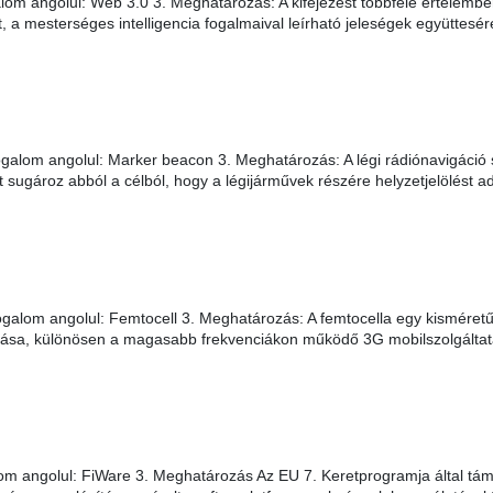
m angolul: Web 3.0 3. Meghatározás: A kifejezést többféle értelemben
 a mesterséges intelligencia fogalmaival leírható jeleségek együttesér
alom angolul: Marker beacon 3. Meghatározás: A légi rádiónavigáció s
ugároz abból a célból, hogy a légijárművek részére helyzetjelölést adj
galom angolul: Femtocell 3. Meghatározás: A femtocella egy kisméret
javítása, különösen a magasabb frekvenciákon működő 3G mobilszolgálta
m angolul: FiWare 3. Meghatározás Az EU 7. Keretprogramja által támog