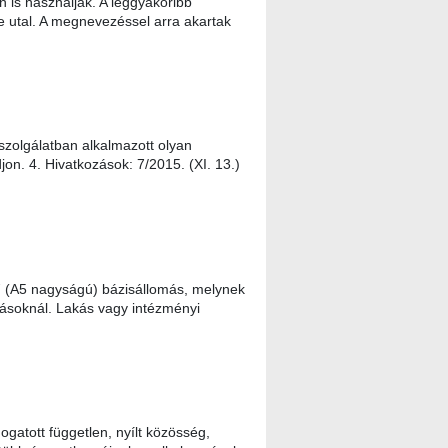
 is használják. A leggyakoribb
e utal. A megnevezéssel arra akartak
zolgálatban alkalmazott olyan
on. 4. Hivatkozások: 7/2015. (XI. 13.)
ű (A5 nagyságú) bázisállomás, melynek
tásoknál. Lakás vagy intézményi
atott független, nyílt közösség,