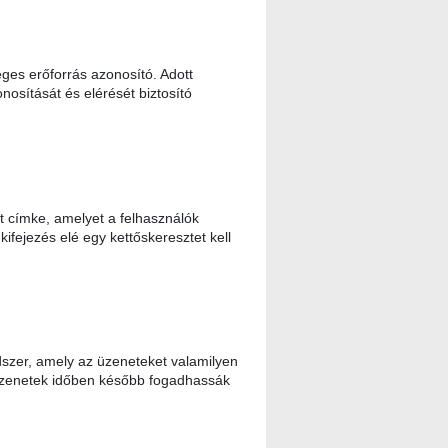
es erőforrás azonosító. Adott
osítását és elérését biztosító
 címke, amelyet a felhasználók
kifejezés elé egy kettőskeresztet kell
szer, amely az üzeneteket valamilyen
t üzenetek időben később fogadhassák