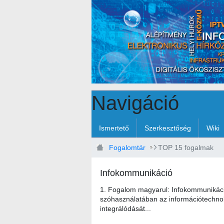
Ugrás a fő tartalomhoz
Navigáció
Ismertető
Szerkesztőség
Wiki
Fogalomtár
TOP 15 fogalmak
Infokommunikáció
1. Fogalom magyarul: Infokommunikáci
szóhasználatában az információtechnol
integrálódását...