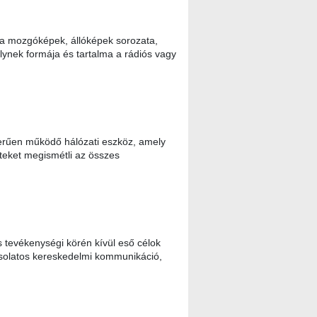
 mozgóképek, állóképek sorozata,
lynek formája és tartalma a rádiós vagy
erűen működő hálózati eszköz, amely
teket megismétli az összes
tevékenységi körén kívül eső célok
pcsolatos kereskedelmi kommunikáció,