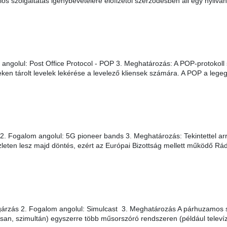
s szolgáltatás igénybevételére előfizetői szerződésben áll egy nyilváno
golul: Post Office Protocol - POP 3. Meghatározás: A POP-protokoll s
ken tárolt levelek lekérése a levelező kliensek számára. A POP a legeg
2. Fogalom angolul: 5G pioneer bands 3. Meghatározás: Tekintettel ar
leten lesz majd döntés, ezért az Európai Bizottság mellett működő Rá
rzás 2. Fogalom angolul: Simulcast 3. Meghatározás A párhuzamos s
an, szimultán) egyszerre több műsorszóró rendszeren (például televíz