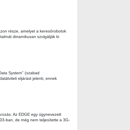
zon része, amelyet a keresőrobotok
rtalmát dinamikusan szolgálják ki
Data System” (szabad
tátviteli eljárást jelenti, ennek
ározás: Az EDGE egy úgynevezett
003-ban, de még nem teljesítette a 3G-