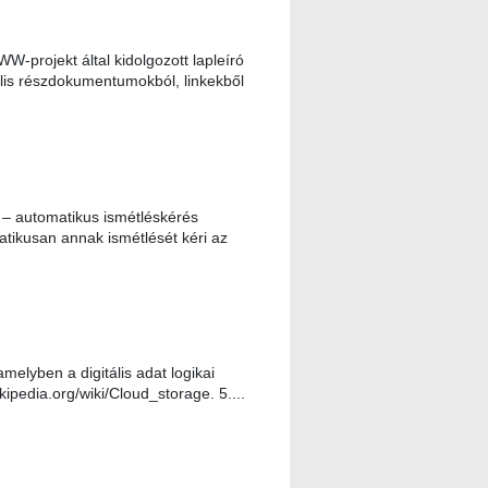
projekt által kidolgozott lapleíró
ális részdokumentumokból, linkekből
– automatikus ismétléskérés
atikusan annak ismétlését kéri az
elyben a digitális adat logikai
kipedia.org/wiki/Cloud_storage. 5....