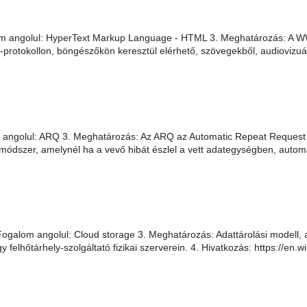
 angolul: HyperText Markup Language - HTML 3. Meghatározás: A WWW-
tp-protokollon, böngészőkön keresztül elérhető, szövegekből, audiovizu
angolul: ARQ 3. Meghatározás: Az ARQ az Automatic Repeat Request 
módszer, amelynél ha a vevő hibát észlel a vett adategységben, autom
ogalom angolul: Cloud storage 3. Meghatározás: Adattárolási modell, am
elhőtárhely-szolgáltató fizikai szerverein. 4. Hivatkozás: https://en.wi