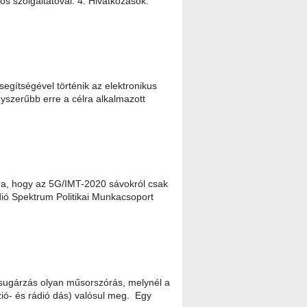
s szolgáltatóval. 4. Hivatkozások:
egítségével történik az elektronikus
yszerűbb erre a célra alkalmazott
ra, hogy az 5G/IMT-2020 sávokról csak
dió Spektrum Politikai Munkacsoport
ugárzás olyan műsorszórás, melynél a
ió- és rádió dás) valósul meg. Egy