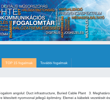
TOP 15 fogalmak
További fogalmak
galom angolul: Duct infrastructure, Buried Cable Plant 3. Meghatáro
ére létesített nyomvonal jellegű építmény. Elemei a kábelek vezetését é