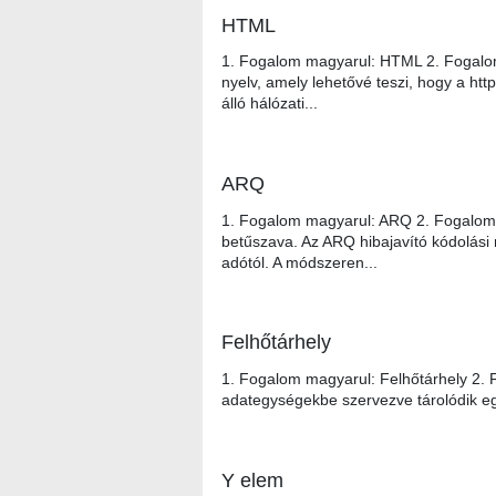
HTML
1. Fogalom magyarul: HTML 2. Fogalom
nyelv, amely lehetővé teszi, hogy a ht
álló hálózati...
ARQ
1. Fogalom magyarul: ARQ 2. Fogalom 
betűszava. Az ARQ hibajavító kódolási 
adótól. A módszeren...
Felhőtárhely
1. Fogalom magyarul: Felhőtárhely 2. F
adategységekbe szervezve tárolódik egy f
Y elem