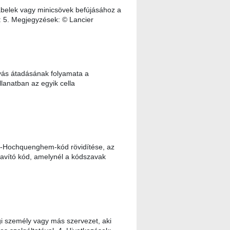
ábelek vagy minicsövek befújásához a
k: 5. Megjegyzések: © Lancier
vás átadásának folyamata a
lanatban az egyik cella
-Hochquenghem-kód rövidítése, az
ajavító kód, amelynél a kódszavak
i személy vagy más szervezet, aki