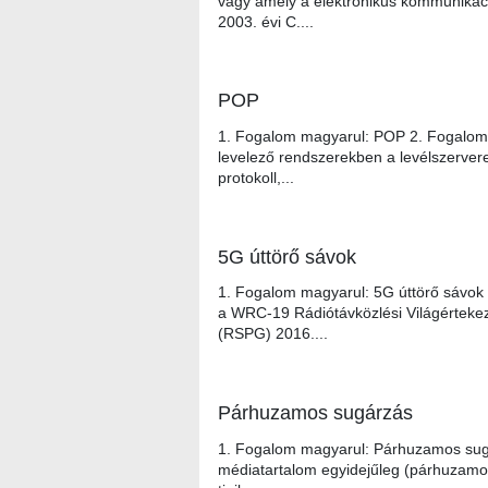
vagy amely a elektronikus kommunikáció
2003. évi C....
POP
1. Fogalom magyarul: POP 2. Fogalom an
levelező rendszerekben a levélszervere
protokoll,...
5G úttörő sávok
1. Fogalom magyarul: 5G úttörő sávok 
a WRC-19 Rádiótávközlési Világértekez
(RSPG) 2016....
Párhuzamos sugárzás
1. Fogalom magyarul: Párhuzamos sugá
médiatartalom egyidejűleg (párhuzamos