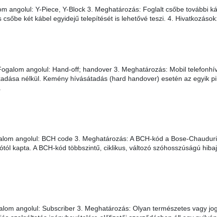
m angolul: Y-Piece, Y-Block 3. Meghatározás: Foglalt csőbe további k
csőbe két kábel egyidejű telepítését is lehetővé teszi. 4. Hivatkozáso
ogalom angolul: Hand-off; handover 3. Meghatározás: Mobil telefonhí
adása nélkül. Kemény hívásátadás (hard handover) esetén az egyik pil
.
alom angolul: BCH code 3. Meghatározás: A BCH-kód a Bose-Chauduri
tótól kapta. A BCH-kód többszintű, ciklikus, változó szóhosszúságú hib
alom angolul: Subscriber 3. Meghatározás: Olyan természetes vagy jog