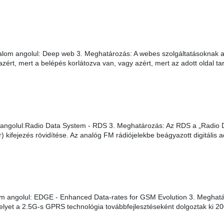
lom angolul: Deep web 3. Meghatározás: A webes szolgáltatásoknak a
zért, mert a belépés korlátozva van, vagy azért, mert az adott oldal ta
angolul:Radio Data System - RDS 3. Meghatározás: Az RDS a „Radio 
) kifejezés rövidítése. Az analóg FM rádiójelekbe beágyazott digitális ada
m angolul: EDGE - Enhanced Data-rates for GSM Evolution 3. Meghat
melyet a 2.5G-s GPRS technológia továbbfejlesztéseként dolgoztak ki 2