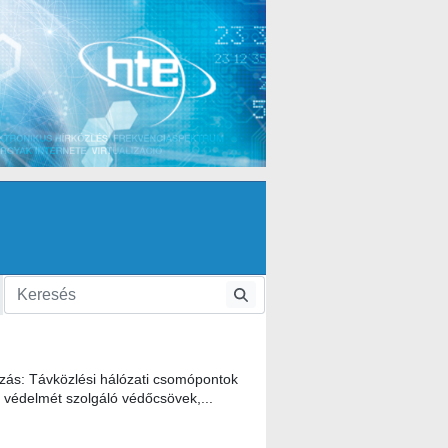
zás: Távközlési hálózati csomópontok
s védelmét szolgáló védőcsövek,...