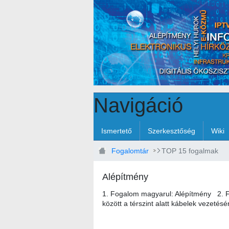
Ugrás a fő tartalomhoz
Navigáció
Ismertető
Szerkesztőség
Wiki
Fogalomtár
TOP 15 fogalmak
Alépítmény
1. Fogalom magyarul: Alépítmény 2. Fo
között a térszint alatt kábelek vezetés