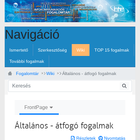
Ugrás a fő tartalomhoz
Navigáció
Ismertető
Szerkesztőség
Wiki
TOP 15 fogalmak
További fogalmak
Fogalomtár
Wiki
Általános - átfogó fogalmak
FrontPage
Általános - átfogó fogalmak
Részletek
Nyomtatás