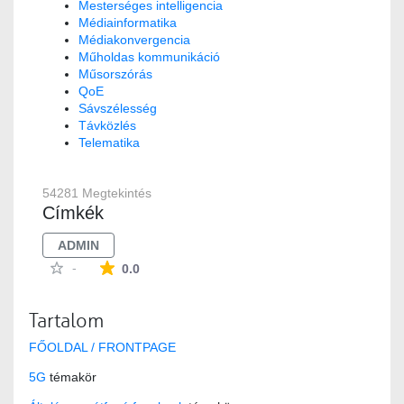
Mesterséges intelligencia
Médiainformatika
Médiakonvergencia
Műholdas kommunikáció
Műsorszórás
QoE
Sávszélesség
Távközlés
Telematika
54281 Megtekintés
Címkék
ADMIN
Az átlagos minősítés 0 csillag a lehetséges 5-b
-
0.0
Tartalom
FŐOLDAL / FRONTPAGE
5G
témakör