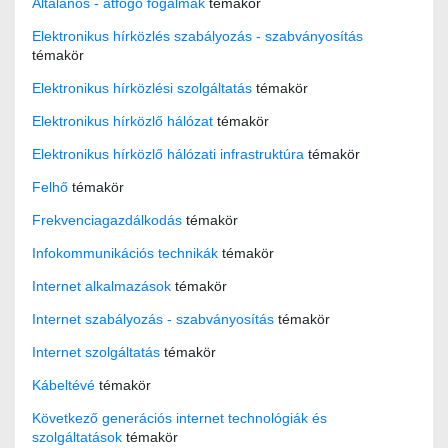
Általános - átfogó fogalmak
témakör
Elektronikus hírközlés szabályozás - szabványosítás
témakör
Elektronikus hírközlési szolgáltatás
témakör
Elektronikus hírközlő hálózat
témakör
Elektronikus hírközlő hálózati infrastruktúra
témakör
Felhő
témakör
Frekvenciagazdálkodás
témakör
Infokommunikációs technikák
témakör
Internet alkalmazások
témakör
Internet szabályozás - szabványosítás
témakör
Internet szolgáltatás
témakör
Kábeltévé
témakör
Következő generációs internet technológiák és
szolgáltatások
témakör