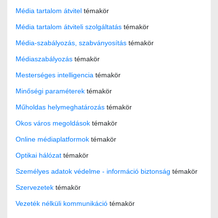
Média tartalom átvitel
témakör
Média tartalom átviteli szolgáltatás
témakör
Média-szabályozás, szabványosítás
témakör
Médiaszabályozás
témakör
Mesterséges intelligencia
témakör
Minőségi paraméterek
témakör
Műholdas helymeghatározás
témakör
Okos város megoldások
témakör
Online médiaplatformok
témakör
Optikai hálózat
témakör
Személyes adatok védelme - információ biztonság
témakör
Szervezetek
témakör
Vezeték nélküli kommunikáció
témakör