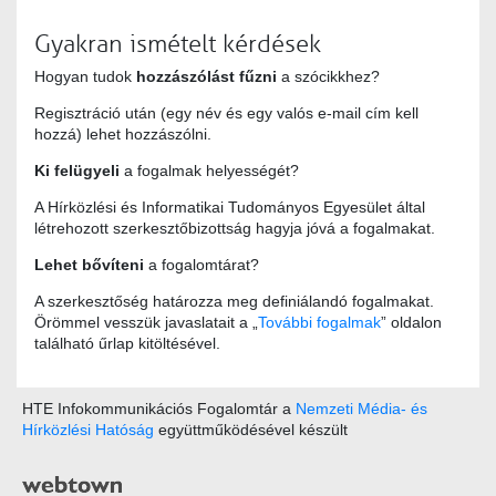
Gyakran ismételt kérdések
Hogyan tudok
hozzászólást fűzni
a szócikkhez?
Regisztráció után (egy név és egy valós e-mail cím kell
hozzá) lehet hozzászólni.
Ki felügyeli
a fogalmak helyességét?
A Hírközlési és Informatikai Tudományos Egyesület által
létrehozott szerkesztőbizottság hagyja jóvá a fogalmakat.
Lehet bővíteni
a fogalomtárat?
A szerkesztőség határozza meg definiálandó fogalmakat.
Örömmel vesszük javaslatait a „
További fogalmak
” oldalon
található űrlap kitöltésével.
HTE Infokommunikációs Fogalomtár a
Nemzeti Média- és
Hírközlési Hatóság
együttműködésével készült