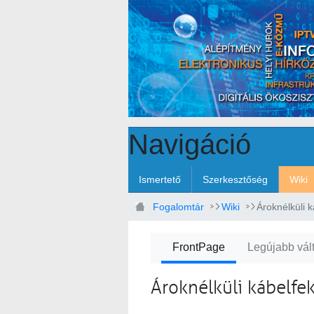
Ugrás a fő tartalomhoz
Navigáció
Ismertető
Szerkesztőség
Wiki
Fogalomtár
Wiki
Ároknélküli k
FrontPage
Legújabb vál
Ároknélküli kábelfe