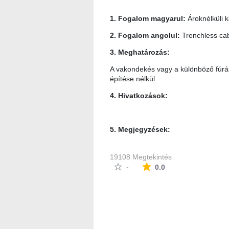
1. Fogalom magyarul:
Ároknélküli 
2. Fogalom angolul:
Trenchless cab
3. Meghatározás:
A vakondekés vagy a különböző fúrási
építése nélkül.
4. Hivatkozások:
5. Megjegyzések:
19108 Megtekintés
Az átlagos minősítés
-
0.0