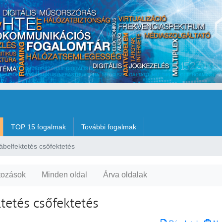
TOP 15 fogalmak
További fogalmak
ábelfektetés csőfektetés
tozások
Minden oldal
Árva oldalak
ktetés csőfektetés