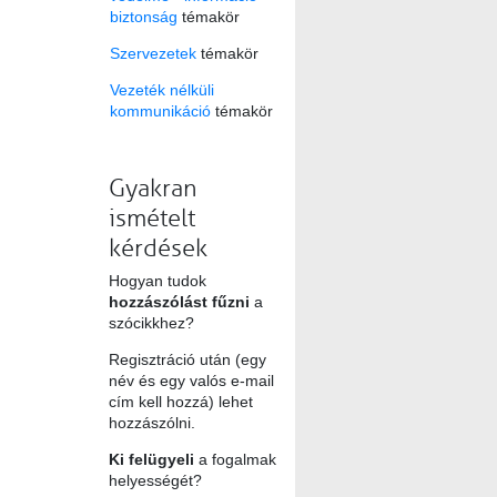
biztonság
témakör
Szervezetek
témakör
Vezeték nélküli
kommunikáció
témakör
Gyakran
ismételt
kérdések
Hogyan tudok
hozzászólást fűzni
a
szócikkhez?
Regisztráció után (egy
név és egy valós e-mail
cím kell hozzá) lehet
hozzászólni.
Ki felügyeli
a fogalmak
helyességét?