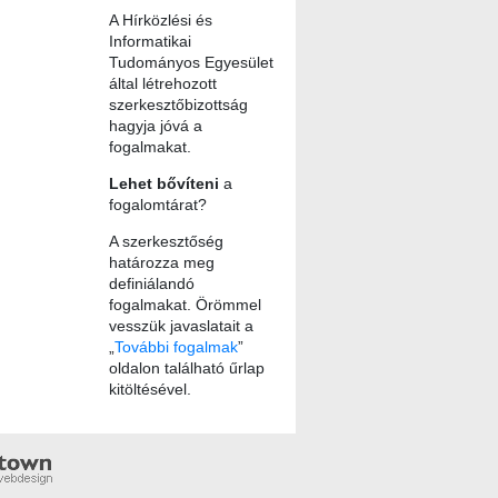
A Hírközlési és
Informatikai
Tudományos Egyesület
által létrehozott
szerkesztőbizottság
hagyja jóvá a
fogalmakat.
Lehet bővíteni
a
fogalomtárat?
A szerkesztőség
határozza meg
definiálandó
fogalmakat. Örömmel
vesszük javaslatait a
„
További fogalmak
”
oldalon található űrlap
kitöltésével.