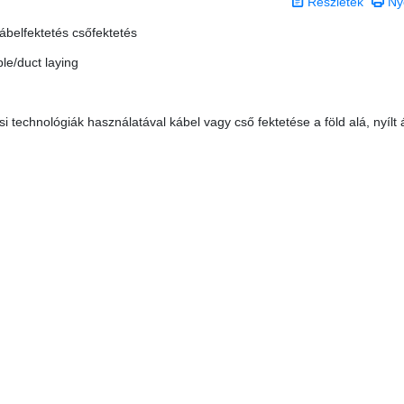
Részletek
Ny
kábelfektetés csőfektetés
le/duct laying
 technológiák használatával kábel vagy cső fektetése a föld alá, nyílt 
 0 csillag a lehetséges 5-ből.