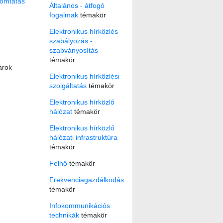
omtatás
Általános - átfogó
fogalmak
témakör
Elektronikus hírközlés
szabályozás -
szabványosítás
témakör
árok
Elektronikus hírközlési
szolgáltatás
témakör
Elektronikus hírközlő
hálózat
témakör
Elektronikus hírközlő
hálózati infrastruktúra
témakör
Felhő
témakör
Frekvenciagazdálkodás
témakör
Infokommunikációs
technikák
témakör