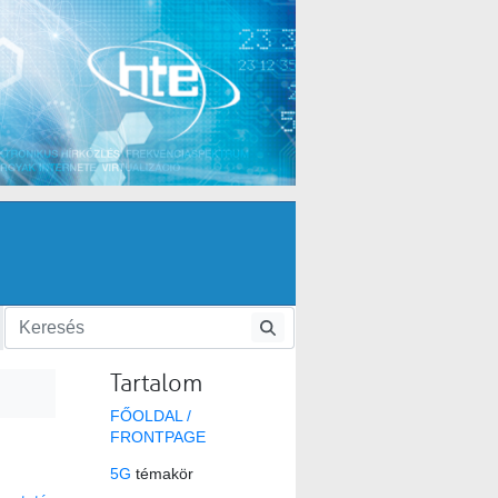
Tartalom
FŐOLDAL /
FRONTPAGE
5G
témakör