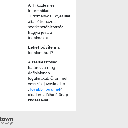
A Hírközlési és
Informatikai
Tudományos Egyesület
által létrehozott
szerkesztőbizottság
hagyja jóvá a
fogalmakat.
Lehet bővíteni
a
fogalomtárat?
A szerkesztőség
határozza meg
definiálandó
fogalmakat. Örömmel
vesszük javaslatait a
„
További fogalmak
”
oldalon található űrlap
kitöltésével.