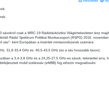
Részletek
Ny
vok
ands
20 sávokról csak a WRC-19 Rádiótávközlési Világértekezleten lesz majd
 működő Rádió Spektrum Politikai Munkacsoport (RSPG) 2016. novembe
rő sáv"- ként Európában a kísérleti mintarendszerek számára:
Hz, 31,8-33,4 GHz és 40,5-43,5 GHz (ez a sáv hosszabb távon).
szában a 3,4-3,8 GHz és a 24,25-27,5 GHz-es sávok, tekintettel arra, 
bbfejlesztett mobil szélessáv (eMBB) fog először megvalósulni.
 0 csillag a lehetséges 5-ből.