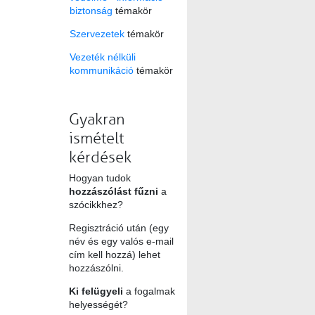
biztonság
témakör
Szervezetek
témakör
Vezeték nélküli
kommunikáció
témakör
Gyakran
ismételt
kérdések
Hogyan tudok
hozzászólást fűzni
a
szócikkhez?
Regisztráció után (egy
név és egy valós e-mail
cím kell hozzá) lehet
hozzászólni.
Ki felügyeli
a fogalmak
helyességét?