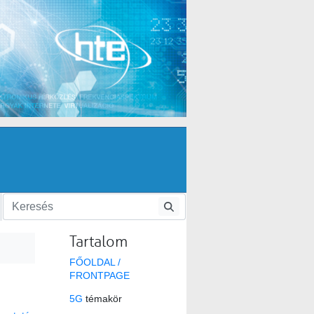
Tartalom
FŐOLDAL /
FRONTPAGE
5G
témakör