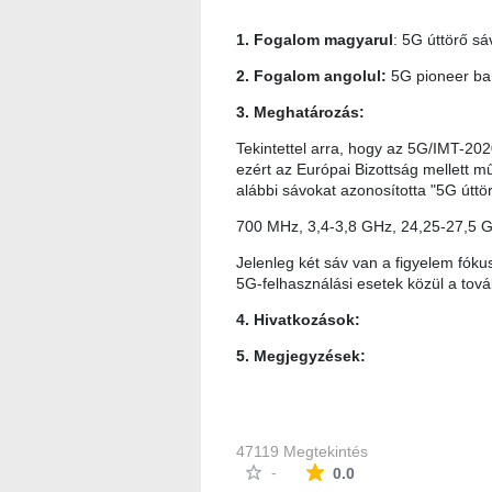
1. Fogalom magyarul
: 5G úttörő sá
2. Fogalom angolul:
5G pioneer b
3. Meghatározás:
Tekintettel arra, hogy az 5G/IMT-20
ezért az Európai Bizottság mellett
alábbi sávokat azonosította "5G úttö
700 MHz, 3,4-3,8 GHz, 24,25-27,5 G
Jelenleg két sáv van a figyelem fóku
5G-felhasználási esetek közül a tová
4. Hivatkozások:
5. Megjegyzések:
47119 Megtekintés
Az átlagos minősítés
-
0.0