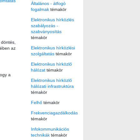
omtatás
Általános - átfogó
fogalmak
témakör
Elektronikus hírközlés
szabályozás -
szabványosítás
témakör
 döntés,
Elektronikus hírközlési
rében az
szolgáltatás
témakör
Elektronikus hírközlő
hálózat
témakör
hogy a
Elektronikus hírközlő
hálózati infrastruktúra
témakör
Felhő
témakör
Frekvenciagazdálkodás
témakör
Infokommunikációs
technikák
témakör