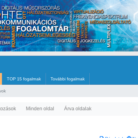
TOP 15 fogalmak
További fogalmak
vok
tozások
Minden oldal
Árva oldalak