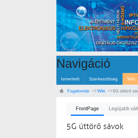
Ugrás a fő tartalomhoz
Navigáció
Ismertető
Szerkesztőség
Wiki
Fogalomtár
Wiki
5G úttörő sá
FrontPage
Legújabb vál
5G úttörő sávok