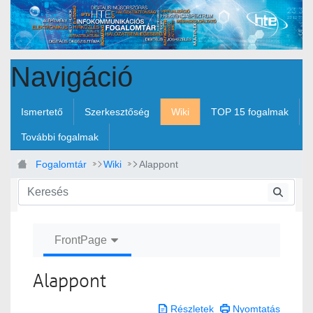
Ugrás a fő tartalomhoz
Navigáció
Ismertető
Szerkesztőség
Wiki
TOP 15 fogalmak
További fogalmak
Fogalomtár
Wiki
Alappont
FrontPage
Alappont
Részletek
Nyomtatás