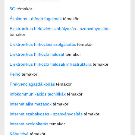
5G
témakör
Általános - átfogó fogalmak
témakör
Elektronikus hírközlés szabályozás - szabványosítás
témakör
Elektronikus hírközlési szolgáltatás
témakör
Elektronikus hírközlő hálózat
témakör
Elektronikus hírközlő hálózati infrastruktúra
témakör
Felhő
témakör
Frekvenciagazdálkodás
témakör
Infokommunikációs technikák
témakör
Internet alkalmazások
témakör
Internet szabályozás - szabványosítás
témakör
Internet szolgáltatás
témakör
Kábeltévé
témakör