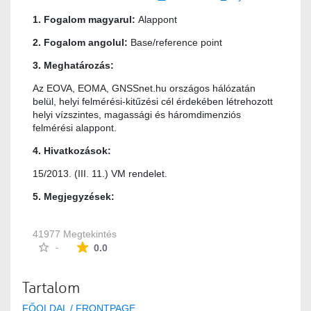
1. Fogalom magyarul:
Alappont
2. Fogalom angolul:
Base/reference point
3. Meghatározás:
Az EOVA, EOMA, GNSSnet.hu országos hálózatán
belül, helyi felmérési-kitűzési cél érdekében létrehozott
helyi vízszintes, magassági és háromdimenziós
felmérési alappont.
4. Hivatkozások:
15/2013. (III. 11.) VM rendelet.
5. Megjegyzések:
41977 Megtekintés
Az átlagos minősítés 0 csillag a lehetséges 5-b
-
0.0
Tartalom
FŐOLDAL / FRONTPAGE