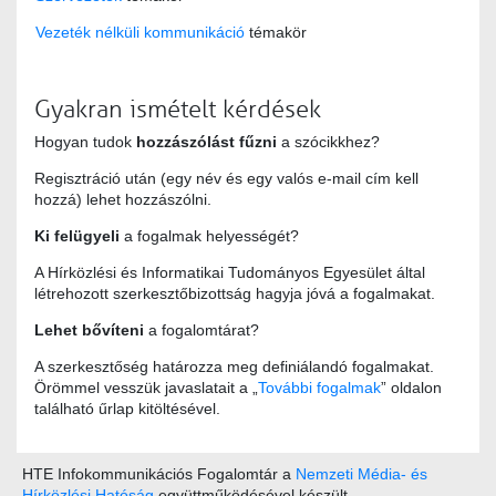
Vezeték nélküli kommunikáció
témakör
Gyakran ismételt kérdések
Hogyan tudok
hozzászólást fűzni
a szócikkhez?
Regisztráció után (egy név és egy valós e-mail cím kell
hozzá) lehet hozzászólni.
Ki felügyeli
a fogalmak helyességét?
A Hírközlési és Informatikai Tudományos Egyesület által
létrehozott szerkesztőbizottság hagyja jóvá a fogalmakat.
Lehet bővíteni
a fogalomtárat?
A szerkesztőség határozza meg definiálandó fogalmakat.
Örömmel vesszük javaslatait a „
További fogalmak
” oldalon
található űrlap kitöltésével.
HTE Infokommunikációs Fogalomtár a
Nemzeti Média- és
Hírközlési Hatóság
együttműködésével készült