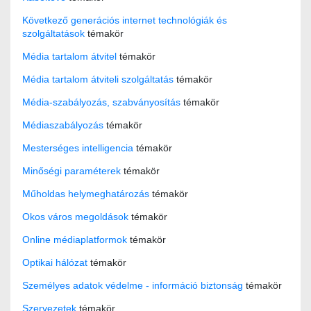
Következő generációs internet technológiák és
szolgáltatások
témakör
Média tartalom átvitel
témakör
Média tartalom átviteli szolgáltatás
témakör
Média-szabályozás, szabványosítás
témakör
Médiaszabályozás
témakör
Mesterséges intelligencia
témakör
Minőségi paraméterek
témakör
Műholdas helymeghatározás
témakör
Okos város megoldások
témakör
Online médiaplatformok
témakör
Optikai hálózat
témakör
Személyes adatok védelme - információ biztonság
témakör
Szervezetek
témakör