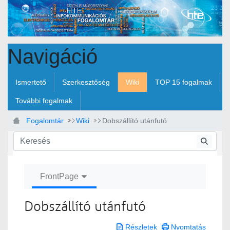
Ugrás a fő tartalomhoz
Navigáció
Ismertető
Szerkesztőség
Wiki
TOP 15 fogalmak
További fogalmak
Fogalomtár
Wiki
Dobszállító utánfutó
FrontPage
Dobszállító utánfutó
Részletek
Nyomtatás