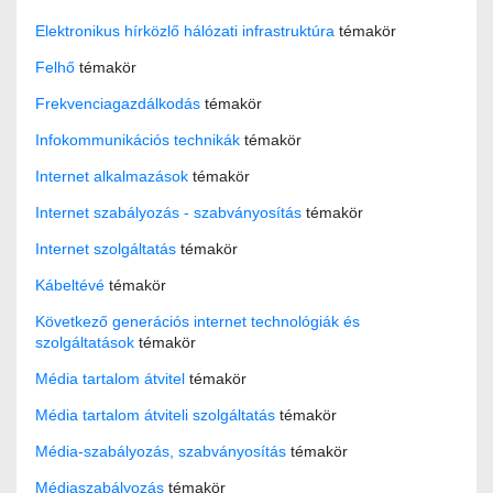
Elektronikus hírközlő hálózati infrastruktúra
témakör
Felhő
témakör
Frekvenciagazdálkodás
témakör
Infokommunikációs technikák
témakör
Internet alkalmazások
témakör
Internet szabályozás - szabványosítás
témakör
Internet szolgáltatás
témakör
Kábeltévé
témakör
Következő generációs internet technológiák és
szolgáltatások
témakör
Média tartalom átvitel
témakör
Média tartalom átviteli szolgáltatás
témakör
Média-szabályozás, szabványosítás
témakör
Médiaszabályozás
témakör