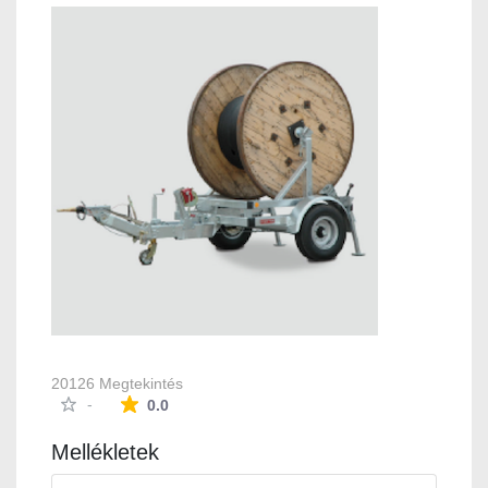
20126 Megtekintés
Az átlagos minősítés 0 csillag a lehetséges 5-b
-
0.0
Mellékletek