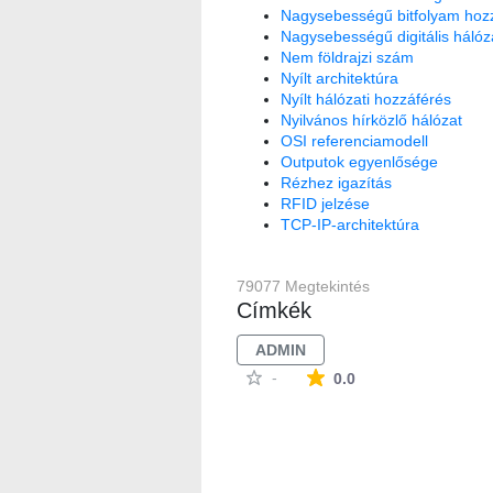
Nagysebességű bitfolyam hoz
Nagysebességű digitális hálóza
Nem földrajzi szám
Nyílt architektúra
Nyílt hálózati hozzáférés
Nyilvános hírközlő hálózat
OSI referenciamodell
Outputok egyenlősége
Rézhez igazítás
RFID jelzése
TCP-IP-architektúra
79077 Megtekintés
Címkék
ADMIN
Az átlagos minősítés
-
0.0