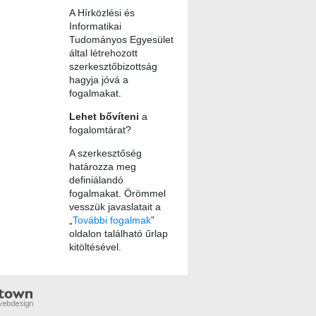
A Hírközlési és
Informatikai
Tudományos Egyesület
által létrehozott
szerkesztőbizottság
hagyja jóvá a
fogalmakat.
Lehet bővíteni
a
fogalomtárat?
A szerkesztőség
határozza meg
definiálandó
fogalmakat. Örömmel
vesszük javaslatait a
„
További fogalmak
”
oldalon található űrlap
kitöltésével.