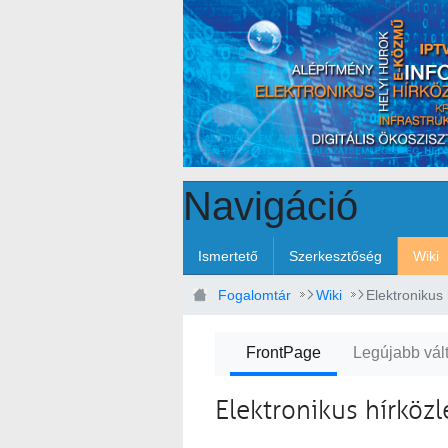
Ugrás a fő tartalomhoz
Navigáció
Ismertető
Szerkesztőség
Wiki
Fogalomtár
Wiki
FrontPage
Legújabb vál
Elektronikus hírközl