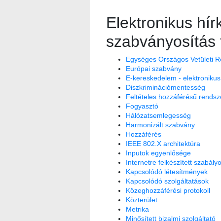
Elektronikus hír
szabványosítás
Egységes Országos Vetületi 
Európai szabvány
E-kereskedelem - elektroniku
Diszkriminációmentesség
Feltételes hozzáférésű rendsz
Fogyasztó
Hálózatsemlegesség
Harmonizált szabvány
Hozzáférés
IEEE 802.X architektúra
Inputok egyenlősége
Internetre felkészített szabály
Kapcsolódó létesítmények
Kapcsolódó szolgáltatások
Közeghozzáférési protokoll
Közterület
Metrika
Minősített bizalmi szolgáltató