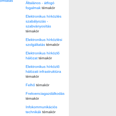
omtatás
Általános - átfogó
fogalmak
témakör
Elektronikus hírközlés
szabályozás -
szabványosítás
témakör
Elektronikus hírközlési
szolgáltatás
témakör
Elektronikus hírközlő
hálózat
témakör
Elektronikus hírközlő
hálózati infrastruktúra
témakör
Felhő
témakör
Frekvenciagazdálkodás
témakör
Infokommunikációs
technikák
témakör