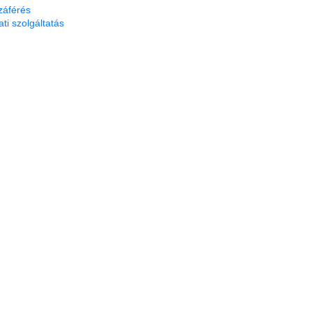
záférés
ti szolgáltatás
 0 csillag a lehetséges 5-ből.