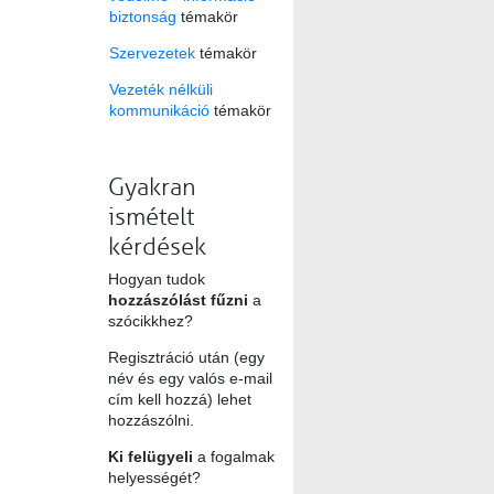
biztonság
témakör
Szervezetek
témakör
Vezeték nélküli
kommunikáció
témakör
Gyakran
ismételt
kérdések
Hogyan tudok
hozzászólást fűzni
a
szócikkhez?
Regisztráció után (egy
név és egy valós e-mail
cím kell hozzá) lehet
hozzászólni.
Ki felügyeli
a fogalmak
helyességét?