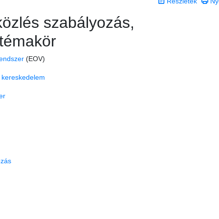
Részletek
Ny
közlés szabályozás,
 témakör
Rendszer
(EOV)
s kereskedelem
er
ozás