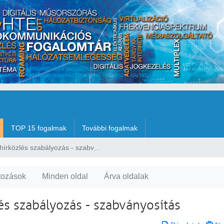
TOP 15 fogalmak
További fogalmak
Elektronikus hírközlés szabályozás - szabványosítás
tozások
Minden oldal
Árva oldalak
és szabályozás - szabványosítás