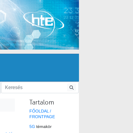
Tartalom
FŐOLDAL /
FRONTPAGE
5G
témakör