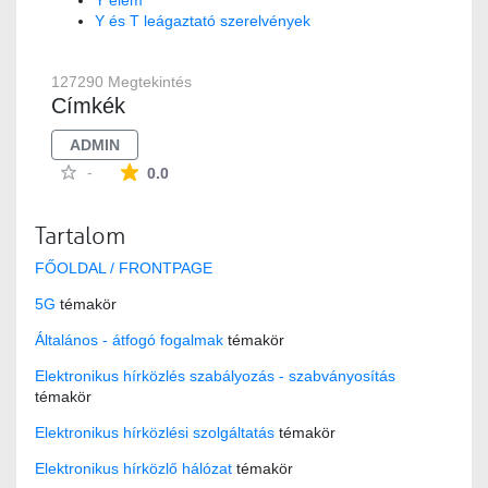
Y elem
Y és T leágaztató szerelvények
127290 Megtekintés
Címkék
ADMIN
Az átlagos minősítés 0 csillag a lehetséges 5-b
-
0.0
Tartalom
FŐOLDAL / FRONTPAGE
5G
témakör
Általános - átfogó fogalmak
témakör
Elektronikus hírközlés szabályozás - szabványosítás
témakör
Elektronikus hírközlési szolgáltatás
témakör
Elektronikus hírközlő hálózat
témakör