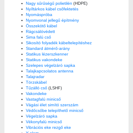
Nagy sűrűségű polietilén
(HDPE)
Nyíltárkos kábel csőfektetés
Nyomáspróba
Nyomvonal jellegű építmény
Összekötő kábel
Rágcsálóvédett
Sima falú cső
Sikosító folyadék kábeltelepítéshez
Standard átmérő-arány
Statikus lézerszkenner
Statikus vakondeke
Szelepes végelzáró sapka
Talajkapcsolatos antenna
Talajradar
Törzskábel
Tűzálló cső
(LSHF)
Vakondeke
Vastagfalú minicső
Vágási élet simító szerszám
Védőcsőbe telepíthető minicső
Végelzáró sapka
Vékonyfalú minicső
Vibrációs eke rezgő eke