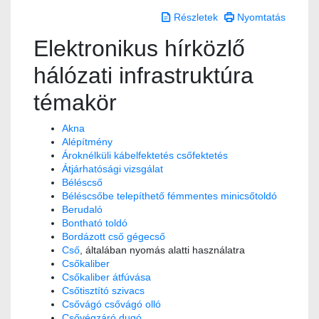
Részletek
Nyomtatás
Elektronikus hírközlő
hálózati infrastruktúra
témakör
Akna
Alépítmény
Ároknélküli kábelfektetés csőfektetés
Átjárhatósági vizsgálat
Béléscső
Béléscsőbe telepíthető fémmentes minicsőtoldó
Berudaló
Bontható toldó
Bordázott cső gégecső
Cső
, általában nyomás alatti használatra
Csőkaliber
Csőkaliber átfúvása
Csőtisztító szivacs
Csővágó csővágó olló
Csővégzáró dugó