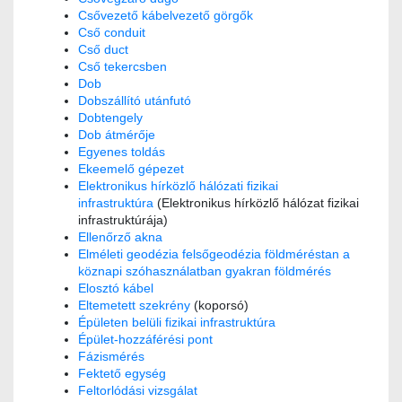
Csővezető kábelvezető görgők
Cső conduit
Cső duct
Cső tekercsben
Dob
Dobszállító utánfutó
Dobtengely
Dob átmérője
Egyenes toldás
Ekeemelő gépezet
Elektronikus hírközlő hálózati fizikai
infrastruktúra
(Elektronikus hírközlő hálózat fizikai
infrastruktúrája)
Ellenőrző akna
Elméleti geodézia felsőgeodézia földméréstan a
köznapi szóhasználatban gyakran földmérés
Elosztó kábel
Eltemetett szekrény
(koporsó)
Épületen belüli fizikai infrastruktúra
Épület-hozzáférési pont
Fázismérés
Fektető egység
Feltorlódási vizsgálat