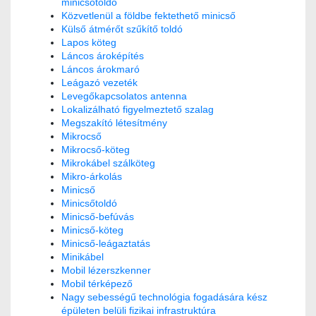
minicsőtoldó
Közvetlenül a földbe fektethető minicső
Külső átmérőt szűkítő toldó
Lapos köteg
Láncos ároképítés
Láncos árokmaró
Leágazó vezeték
Levegőkapcsolatos antenna
Lokalizálható figyelmeztető szalag
Megszakító létesítmény
Mikrocső
Mikrocső-köteg
Mikrokábel szálköteg
Mikro-árkolás
Minicső
Minicsőtoldó
Minicső-befúvás
Minicső-köteg
Minicső-leágaztatás
Minikábel
Mobil lézerszkenner
Mobil térképező
Nagy sebességű technológia fogadására kész
épületen belüli fizikai infrastruktúra