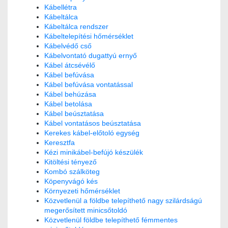
Kábellétra
Kábeltálca
Kábeltálca rendszer
Kábeltelepítési hőmérséklet
Kábelvédő cső
Kábelvontató dugattyú ernyő
Kábel átcsévélő
Kábel befúvása
Kábel befúvása vontatással
Kábel behúzása
Kábel betolása
Kábel beúsztatása
Kábel vontatásos beúsztatása
Kerekes kábel-előtoló egység
Keresztfa
Kézi minikábel-befújó készülék
Kitöltési tényező
Kombó szálköteg
Köpenyvágó kés
Környezeti hőmérséklet
Közvetlenül a földbe telepíthető nagy szilárdságú
megerősített minicsőtoldó
Közvetlenül földbe telepíthető fémmentes