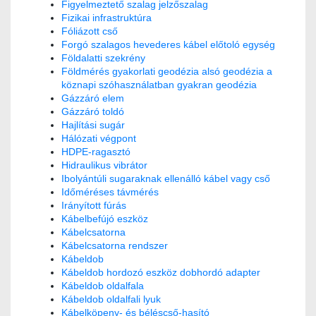
Figyelmeztető szalag jelzőszalag
Fizikai infrastruktúra
Fóliázott cső
Forgó szalagos hevederes kábel előtoló egység
Földalatti szekrény
Földmérés gyakorlati geodézia alsó geodézia a
köznapi szóhasználatban gyakran geodézia
Gázzáró elem
Gázzáró toldó
Hajlítási sugár
Hálózati végpont
HDPE-ragasztó
Hidraulikus vibrátor
Ibolyántúli sugaraknak ellenálló kábel vagy cső
Időméréses távmérés
Irányított fúrás
Kábelbefújó eszköz
Kábelcsatorna
Kábelcsatorna rendszer
Kábeldob
Kábeldob hordozó eszköz dobhordó adapter
Kábeldob oldalfala
Kábeldob oldalfali lyuk
Kábelköpeny- és béléscső-hasító