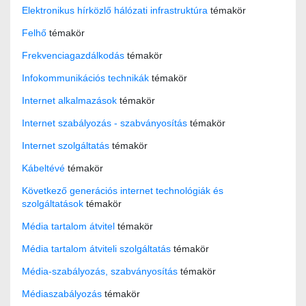
Elektronikus hírközlő hálózati infrastruktúra
témakör
Felhő
témakör
Frekvenciagazdálkodás
témakör
Infokommunikációs technikák
témakör
Internet alkalmazások
témakör
Internet szabályozás - szabványosítás
témakör
Internet szolgáltatás
témakör
Kábeltévé
témakör
Következő generációs internet technológiák és
szolgáltatások
témakör
Média tartalom átvitel
témakör
Média tartalom átviteli szolgáltatás
témakör
Média-szabályozás, szabványosítás
témakör
Médiaszabályozás
témakör