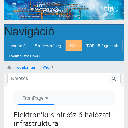
Ugrás a fő tartalomhoz
Navigáció
Ismertető
Szerkesztőség
Wiki
TOP 15 fogalmak
További fogalmak
Fogalomtár
Wiki
Elektronikus hírközlő hálózati infrastruktúra
FrontPage
Elektronikus hírközlő hálózati
infrastruktúra