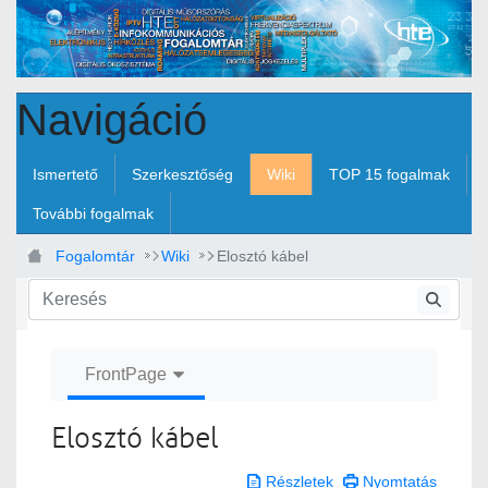
Ugrás a fő tartalomhoz
Navigáció
Ismertető
Szerkesztőség
Wiki
TOP 15 fogalmak
További fogalmak
Fogalomtár
Wiki
Elosztó kábel
FrontPage
Elosztó kábel
Részletek
Nyomtatás