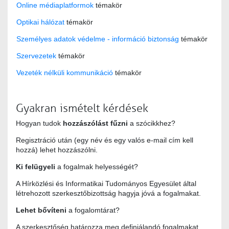
Online médiaplatformok
témakör
Optikai hálózat
témakör
Személyes adatok védelme - információ biztonság
témakör
Szervezetek
témakör
Vezeték nélküli kommunikáció
témakör
Gyakran ismételt kérdések
Hogyan tudok
hozzászólást fűzni
a szócikkhez?
Regisztráció után (egy név és egy valós e-mail cím kell
hozzá) lehet hozzászólni.
Ki felügyeli
a fogalmak helyességét?
A Hírközlési és Informatikai Tudományos Egyesület által
létrehozott szerkesztőbizottság hagyja jóvá a fogalmakat.
Lehet bővíteni
a fogalomtárat?
A szerkesztőség határozza meg definiálandó fogalmakat.