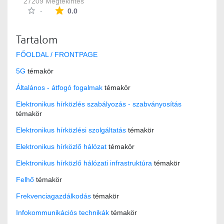
27209 Megtekintés
Az átlagos minősítés 0 csillag a lehetséges 5-b
-
0.0
Tartalom
FŐOLDAL / FRONTPAGE
5G
témakör
Általános - átfogó fogalmak
témakör
Elektronikus hírközlés szabályozás - szabványosítás
témakör
Elektronikus hírközlési szolgáltatás
témakör
Elektronikus hírközlő hálózat
témakör
Elektronikus hírközlő hálózati infrastruktúra
témakör
Felhő
témakör
Frekvenciagazdálkodás
témakör
Infokommunikációs technikák
témakör