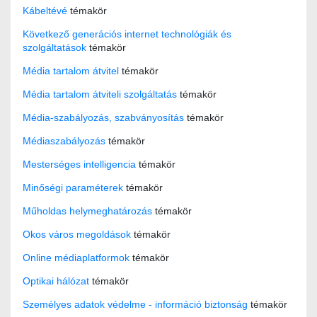
Kábeltévé
témakör
Következő generációs internet technológiák és
szolgáltatások
témakör
Média tartalom átvitel
témakör
Média tartalom átviteli szolgáltatás
témakör
Média-szabályozás, szabványosítás
témakör
Médiaszabályozás
témakör
Mesterséges intelligencia
témakör
Minőségi paraméterek
témakör
Műholdas helymeghatározás
témakör
Okos város megoldások
témakör
Online médiaplatformok
témakör
Optikai hálózat
témakör
Személyes adatok védelme - információ biztonság
témakör