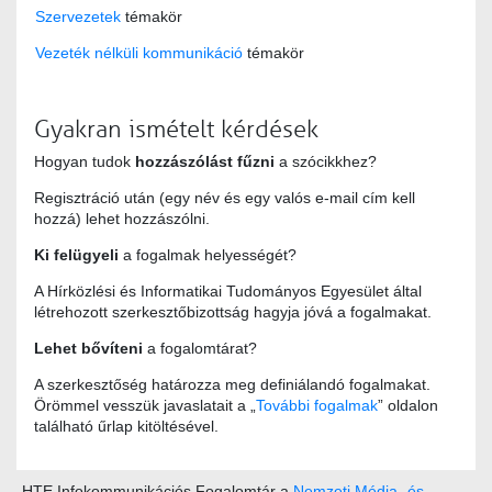
Szervezetek
témakör
Vezeték nélküli kommunikáció
témakör
Gyakran ismételt kérdések
Hogyan tudok
hozzászólást fűzni
a szócikkhez?
Regisztráció után (egy név és egy valós e-mail cím kell
hozzá) lehet hozzászólni.
Ki felügyeli
a fogalmak helyességét?
A Hírközlési és Informatikai Tudományos Egyesület által
létrehozott szerkesztőbizottság hagyja jóvá a fogalmakat.
Lehet bővíteni
a fogalomtárat?
A szerkesztőség határozza meg definiálandó fogalmakat.
Örömmel vesszük javaslatait a „
További fogalmak
” oldalon
található űrlap kitöltésével.
HTE Infokommunikációs Fogalomtár a
Nemzeti Média- és