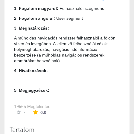
1. Fogalom magyarul:
Felhasználói szegmens
2. Fogalom angolul:
User segment
3. Meghatározás:
A műholdas navigációs rendszer felhasználói a földön,
vízen és levegőben. A jellemző felhasználói célok:
helymeghatározás, navigáció, időinformáció
beszerzése (a műholdas navigációs rendszerek
atomórákat használnak).
4. Hivatkozások:
5. Megjegyzések:
19565 Megtekintés
Az átlagos minősítés 0 csillag a lehetséges 5-b
-
0.0
Tartalom