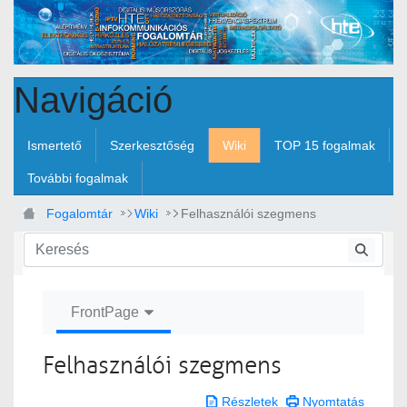
Ugrás a fő tartalomhoz
Navigáció
Ismertető
Szerkesztőség
Wiki
TOP 15 fogalmak
További fogalmak
Fogalomtár
Wiki
Felhasználói szegmens
FrontPage
Felhasználói szegmens
Részletek
Nyomtatás