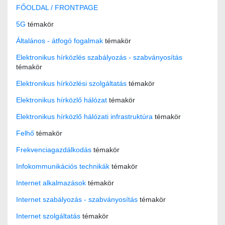
FŐOLDAL / FRONTPAGE
5G
témakör
Általános - átfogó fogalmak
témakör
Elektronikus hírközlés szabályozás - szabványosítás
témakör
Elektronikus hírközlési szolgáltatás
témakör
Elektronikus hírközlő hálózat
témakör
Elektronikus hírközlő hálózati infrastruktúra
témakör
Felhő
témakör
Frekvenciagazdálkodás
témakör
Infokommunikációs technikák
témakör
Internet alkalmazások
témakör
Internet szabályozás - szabványosítás
témakör
Internet szolgáltatás
témakör