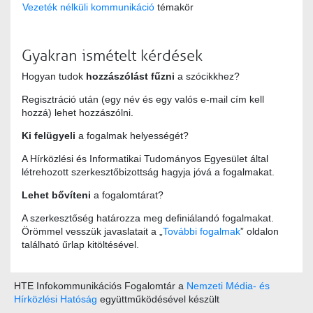
Vezeték nélküli kommunikáció
témakör
Gyakran ismételt kérdések
Hogyan tudok
hozzászólást fűzni
a szócikkhez?
Regisztráció után (egy név és egy valós e-mail cím kell
hozzá) lehet hozzászólni.
Ki felügyeli
a fogalmak helyességét?
A Hírközlési és Informatikai Tudományos Egyesület által
létrehozott szerkesztőbizottság hagyja jóvá a fogalmakat.
Lehet bővíteni
a fogalomtárat?
A szerkesztőség határozza meg definiálandó fogalmakat.
Örömmel vesszük javaslatait a „
További fogalmak
” oldalon
található űrlap kitöltésével.
HTE Infokommunikációs Fogalomtár a
Nemzeti Média- és
Hírközlési Hatóság
együttműködésével készült