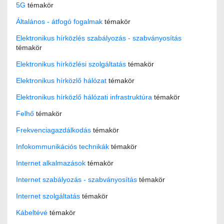
5G
témakör
Általános - átfogó fogalmak
témakör
Elektronikus hírközlés szabályozás - szabványosítás
témakör
Elektronikus hírközlési szolgáltatás
témakör
Elektronikus hírközlő hálózat
témakör
Elektronikus hírközlő hálózati infrastruktúra
témakör
Felhő
témakör
Frekvenciagazdálkodás
témakör
Infokommunikációs technikák
témakör
Internet alkalmazások
témakör
Internet szabályozás - szabványosítás
témakör
Internet szolgáltatás
témakör
Kábeltévé
témakör