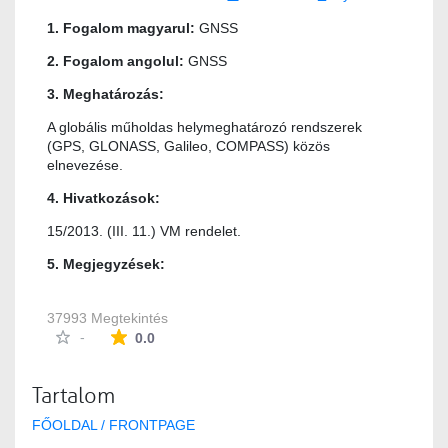
1. Fogalom magyarul:
GNSS
2. Fogalom angolul:
GNSS
3. Meghatározás:
A globális műholdas helymeghatározó rendszerek
(GPS, GLONASS, Galileo, COMPASS) közös
elnevezése.
4. Hivatkozások:
15/2013. (III. 11.) VM rendelet.
5. Megjegyzések:
37993 Megtekintés
Az átlagos minősítés 0 csillag a lehetséges 5-b
-
0.0
Tartalom
FŐOLDAL / FRONTPAGE