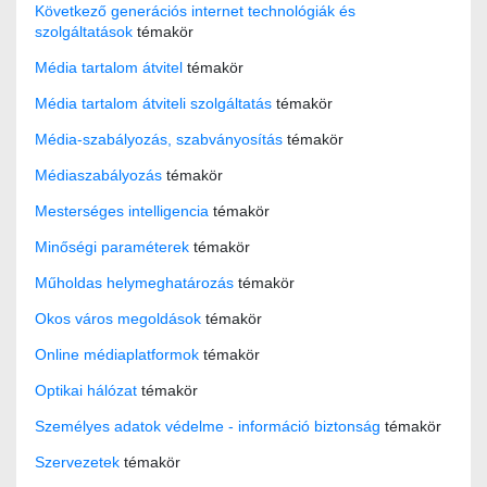
Következő generációs internet technológiák és
szolgáltatások
témakör
Média tartalom átvitel
témakör
Média tartalom átviteli szolgáltatás
témakör
Média-szabályozás, szabványosítás
témakör
Médiaszabályozás
témakör
Mesterséges intelligencia
témakör
Minőségi paraméterek
témakör
Műholdas helymeghatározás
témakör
Okos város megoldások
témakör
Online médiaplatformok
témakör
Optikai hálózat
témakör
Személyes adatok védelme - információ biztonság
témakör
Szervezetek
témakör