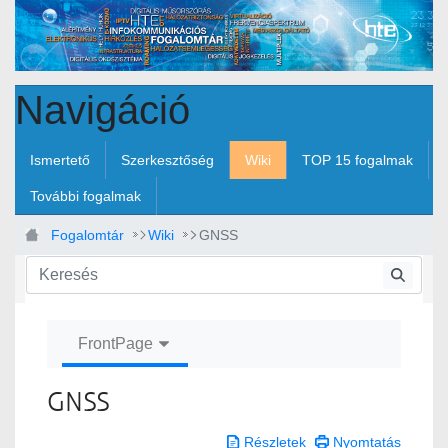
Ugrás a fő tartalomhoz
Navigáció
Ismertető
Szerkesztőség
Wiki
TOP 15 fogalmak
További fogalmak
Fogalomtár
Wiki
GNSS
FrontPage
GNSS
Részletek
Nyomtatás