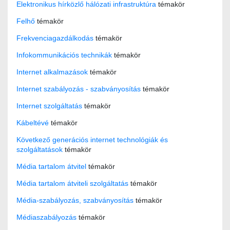
Elektronikus hírközlő hálózati infrastruktúra
témakör
Felhő
témakör
Frekvenciagazdálkodás
témakör
Infokommunikációs technikák
témakör
Internet alkalmazások
témakör
Internet szabályozás - szabványosítás
témakör
Internet szolgáltatás
témakör
Kábeltévé
témakör
Következő generációs internet technológiák és
szolgáltatások
témakör
Média tartalom átvitel
témakör
Média tartalom átviteli szolgáltatás
témakör
Média-szabályozás, szabványosítás
témakör
Médiaszabályozás
témakör