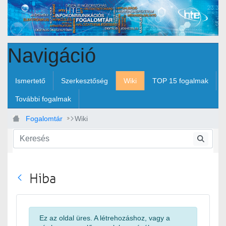
Ugrás a fő tartalomhoz
Navigáció
Ismertető
Szerkesztőség
Wiki
TOP 15 fogalmak
További fogalmak
Fogalomtár
Wiki
Hiba
Vissza
Ez az oldal üres. A létrehozáshoz, vagy a