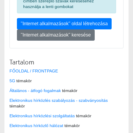
címben szereplő szavak kereséséhez
használja a lenti gombokat
"Internet alkalmazások" oldal létrehozása
"Internet alkalmazások" keresése
Tartalom
FŐOLDAL / FRONTPAGE
5G
témakör
Általános - átfogó fogalmak
témakör
Elektronikus hírközlés szabályozás - szabványosítás
témakör
Elektronikus hírközlési szolgáltatás
témakör
Elektronikus hírközlő hálózat
témakör