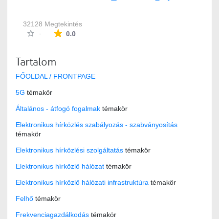
32128 Megtekintés
Az átlagos minősítés 0 csillag a lehetséges 5-b
-
0.0
Tartalom
FŐOLDAL / FRONTPAGE
5G
témakör
Általános - átfogó fogalmak
témakör
Elektronikus hírközlés szabályozás - szabványosítás
témakör
Elektronikus hírközlési szolgáltatás
témakör
Elektronikus hírközlő hálózat
témakör
Elektronikus hírközlő hálózati infrastruktúra
témakör
Felhő
témakör
Frekvenciagazdálkodás
témakör