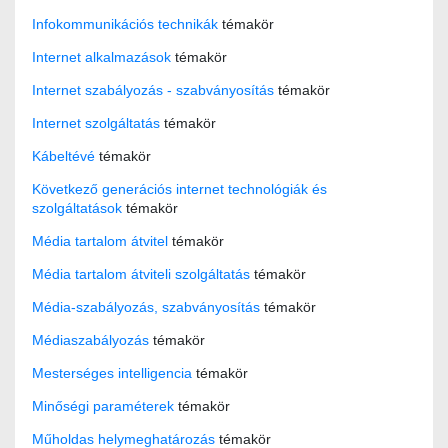
Infokommunikációs technikák
témakör
Internet alkalmazások
témakör
Internet szabályozás - szabványosítás
témakör
Internet szolgáltatás
témakör
Kábeltévé
témakör
Következő generációs internet technológiák és
szolgáltatások
témakör
Média tartalom átvitel
témakör
Média tartalom átviteli szolgáltatás
témakör
Média-szabályozás, szabványosítás
témakör
Médiaszabályozás
témakör
Mesterséges intelligencia
témakör
Minőségi paraméterek
témakör
Műholdas helymeghatározás
témakör