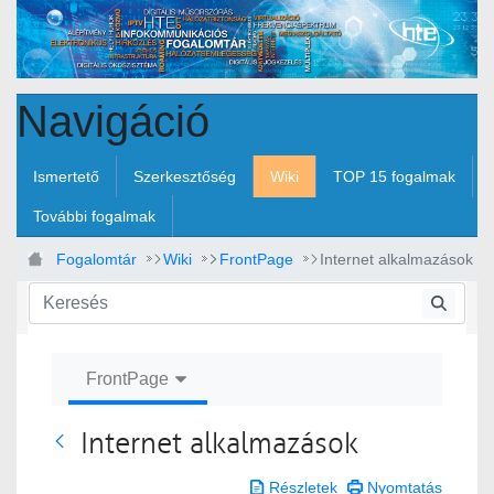
Ugrás a fő tartalomhoz
Navigáció
Ismertető
Szerkesztőség
Wiki
TOP 15 fogalmak
További fogalmak
Fogalomtár
Wiki
FrontPage
Internet alkalmazások
FrontPage
Internet alkalmazások
FrontPage
Részletek
Nyomtatás