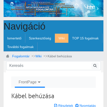
Ugrás a fő tartalomhoz
Navigáció
Ismertető
Szerkesztőség
Wiki
TOP 15 fogalmak
További fogalmak
Fogalomtár
Wiki
Kábel behúzása
FrontPage
Kábel behúzása
Részletek
Nyomtatás