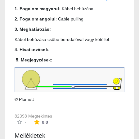
1. Fogalom magyarul:
Kábel behúzása
2. Fogalom angolul
: Cable pulling
3. Meghatározás:
Kábel behúzása csőbe berudalóval vagy kötéllel.
4. Hivatkozások:
5. Megjegyzések:
© Plumett
82398 Megtekintés
Az átlagos minősítés 0 csillag a lehetséges 5-b
-
0.0
Mellékletek