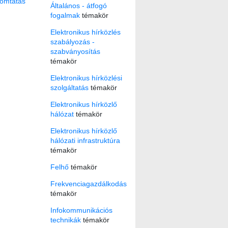
omtatás
Általános - átfogó
fogalmak
témakör
Elektronikus hírközlés
szabályozás -
szabványosítás
témakör
Elektronikus hírközlési
szolgáltatás
témakör
Elektronikus hírközlő
hálózat
témakör
Elektronikus hírközlő
hálózati infrastruktúra
témakör
Felhő
témakör
Frekvenciagazdálkodás
témakör
Infokommunikációs
technikák
témakör