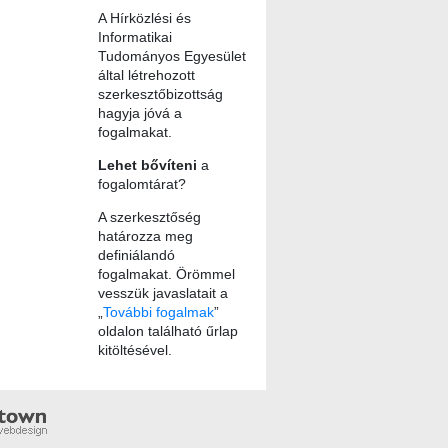
A Hírközlési és
Informatikai
Tudományos Egyesület
által létrehozott
szerkesztőbizottság
hagyja jóvá a
fogalmakat.
Lehet bővíteni
a
fogalomtárat?
A szerkesztőség
határozza meg
definiálandó
fogalmakat. Örömmel
vesszük javaslatait a
„
További fogalmak
”
oldalon található űrlap
kitöltésével.