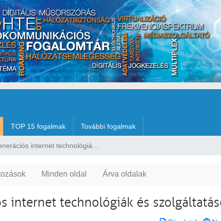
TOP 15 fogalmak
További fogalmak
Következő generációs internet technológiák és szolgáltatások
tozások
Minden oldal
Árva oldalak
s internet technológiák és szolgáltatá