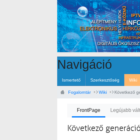
Ugrás a fő tartalomhoz
Navigáció
Ismertető
Szerkesztőség
Wiki
Fogalomtár
Wiki
FrontPage
Legújabb vál
Következő generáció