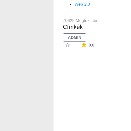
Web 2.0
70628 Megtekintés
Címkék
ADMIN
Az átlagos minősítés
-
0.0