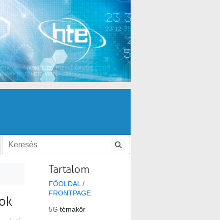
Tartalom
FŐOLDAL /
FRONTPAGE
sok
5G
témakör