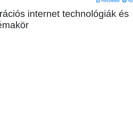
Részletek
Ny
ációs internet technológiák és
témakör