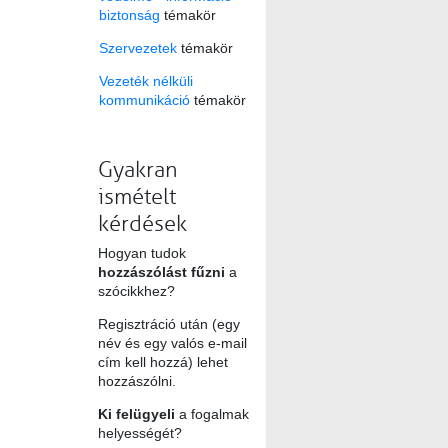
biztonság
témakör
Szervezetek
témakör
Vezeték nélküli
kommunikáció
témakör
Gyakran
ismételt
kérdések
Hogyan tudok
hozzászólást fűzni
a
szócikkhez?
Regisztráció után (egy
név és egy valós e-mail
cím kell hozzá) lehet
hozzászólni.
Ki felügyeli
a fogalmak
helyességét?