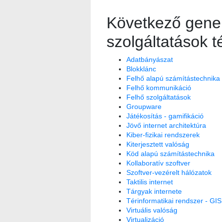
Következő gener
szolgáltatások 
Adatbányászat
Blokklánc
Felhő alapú számítástechnika
Felhő kommunikáció
Felhő szolgáltatások
Groupware
Játékosítás - gamifikáció
Jövő internet architektúra
Kiber-fizikai rendszerek
Kiterjesztett valóság
Köd alapú számítástechnika
Kollaboratív szoftver
Szoftver-vezérelt hálózatok
Taktilis internet
Tárgyak internete
Térinformatikai rendszer - GIS
Virtuális valóság
Virtualizáció