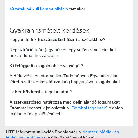
Vezeték nélküli kommunikáció
témakör
Gyakran ismételt kérdések
Hogyan tudok
hozzászólást fűzni
a szócikkhez?
Regisztráció után (egy név és egy valós e-mail cím kell
hozzá) lehet hozzászólni.
Ki felügyeli
a fogalmak helyességét?
A Hírközlési és Informatikai Tudományos Egyesület által
létrehozott szerkesztőbizottság hagyja jóvá a fogalmakat.
Lehet bővíteni
a fogalomtárat?
A szerkesztőség határozza meg definiálandó fogalmakat.
Örömmel vesszük javaslatait a „
További fogalmak
” oldalon
található űrlap kitöltésével.
HTE Infokommunikációs Fogalomtár a
Nemzeti Média- és
Hírközlési Hatóság
együttműködésével készült