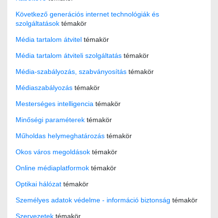
Következő generációs internet technológiák és
szolgáltatások
témakör
Média tartalom átvitel
témakör
Média tartalom átviteli szolgáltatás
témakör
Média-szabályozás, szabványosítás
témakör
Médiaszabályozás
témakör
Mesterséges intelligencia
témakör
Minőségi paraméterek
témakör
Műholdas helymeghatározás
témakör
Okos város megoldások
témakör
Online médiaplatformok
témakör
Optikai hálózat
témakör
Személyes adatok védelme - információ biztonság
témakör
Szervezetek
témakör