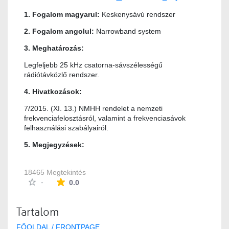
1. Fogalom magyarul:
Keskenysávú rendszer
2. Fogalom angolul:
Narrowband system
3. Meghatározás:
Legfeljebb 25 kHz csatorna-sávszélességű
rádiótávközlő rendszer.
4. Hivatkozások:
7/2015. (XI. 13.) NMHH rendelet a nemzeti
frekvenciafelosztásról, valamint a frekvenciasávok
felhasználási szabályairól.
5. Megjegyzések:
18465 Megtekintés
Az átlagos minősítés 0 csillag a lehetséges 5-b
-
0.0
Tartalom
FŐOLDAL / FRONTPAGE