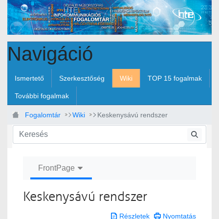
Ugrás a fő tartalomhoz
Navigáció
Ismertető
Szerkesztőség
Wiki
TOP 15 fogalmak
További fogalmak
Fogalomtár
Wiki
Keskenysávú rendszer
FrontPage
Keskenysávú rendszer
Részletek
Nyomtatás