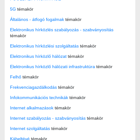
5G
témakör
Általános - átfogó fogalmak
témakör
Elektronikus hírközlés szabályozás - szabványosítás
témakör
Elektronikus hírközlési szolgáltatás
témakör
Elektronikus hírközlő hálózat
témakör
Elektronikus hírközlő hálózati infrastruktúra
témakör
Felhő
témakör
Frekvenciagazdálkodás
témakör
Infokommunikációs technikák
témakör
Internet alkalmazások
témakör
Internet szabályozás - szabványosítás
témakör
Internet szolgáltatás
témakör
Kábeltévé
témakör