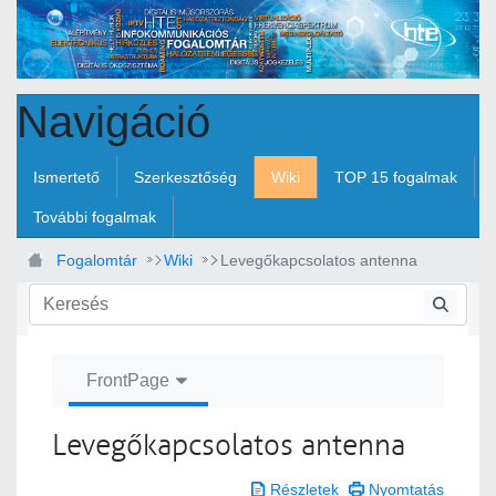
Ugrás a fő tartalomhoz
Navigáció
Ismertető
Szerkesztőség
Wiki
TOP 15 fogalmak
További fogalmak
Fogalomtár
Wiki
Levegőkapcsolatos antenna
FrontPage
Levegőkapcsolatos antenna
Részletek
Nyomtatás