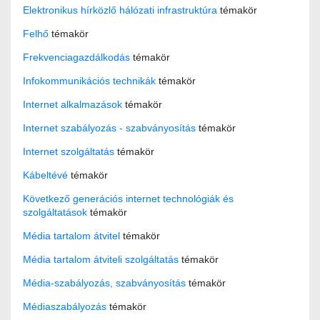
Elektronikus hírközlő hálózati infrastruktúra
témakör
Felhő
témakör
Frekvenciagazdálkodás
témakör
Infokommunikációs technikák
témakör
Internet alkalmazások
témakör
Internet szabályozás - szabványosítás
témakör
Internet szolgáltatás
témakör
Kábeltévé
témakör
Következő generációs internet technológiák és
szolgáltatások
témakör
Média tartalom átvitel
témakör
Média tartalom átviteli szolgáltatás
témakör
Média-szabályozás, szabványosítás
témakör
Médiaszabályozás
témakör