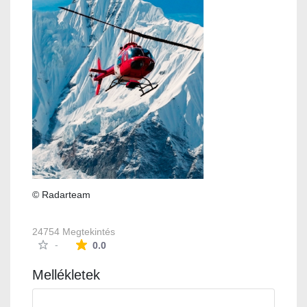
© Radarteam
24754 Megtekintés
Az átlagos minősítés 0 csillag a lehetséges 5-b
-
0.0
Mellékletek