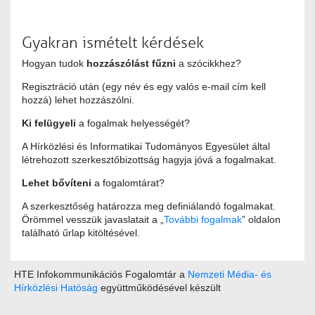
Gyakran ismételt kérdések
Hogyan tudok
hozzászólást fűzni
a szócikkhez?
Regisztráció után (egy név és egy valós e-mail cím kell
hozzá) lehet hozzászólni.
Ki felügyeli
a fogalmak helyességét?
A Hírközlési és Informatikai Tudományos Egyesület által
létrehozott szerkesztőbizottság hagyja jóvá a fogalmakat.
Lehet bővíteni
a fogalomtárat?
A szerkesztőség határozza meg definiálandó fogalmakat.
Örömmel vesszük javaslatait a „
További fogalmak
” oldalon
található űrlap kitöltésével.
HTE Infokommunikációs Fogalomtár a
Nemzeti Média- és
Hírközlési Hatóság
együttműködésével készült