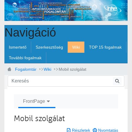
Ugrás a fő tartalomhoz
Navigáció
Ismertető
Szerkesztőség
Wiki
TOP 15 fogalmak
További fogalmak
Fogalomtár
Wiki
Mobil szolgálat
FrontPage
Mobil szolgálat
Részletek
Nyomtatás