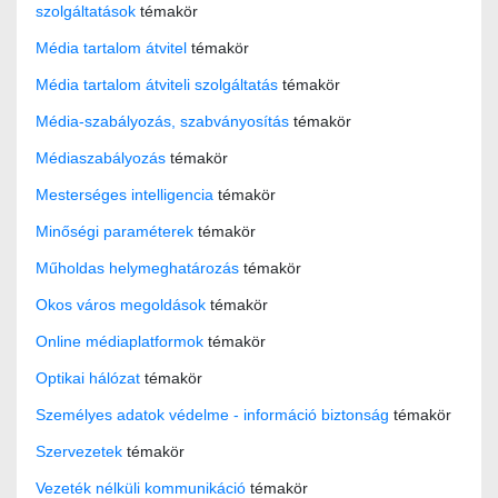
szolgáltatások
témakör
Média tartalom átvitel
témakör
Média tartalom átviteli szolgáltatás
témakör
Média-szabályozás, szabványosítás
témakör
Médiaszabályozás
témakör
Mesterséges intelligencia
témakör
Minőségi paraméterek
témakör
Műholdas helymeghatározás
témakör
Okos város megoldások
témakör
Online médiaplatformok
témakör
Optikai hálózat
témakör
Személyes adatok védelme - információ biztonság
témakör
Szervezetek
témakör
Vezeték nélküli kommunikáció
témakör