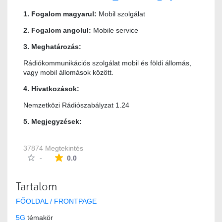
1. Fogalom magyarul:
Mobil szolgálat
2. Fogalom angolul:
Mobile service
3. Meghatározás:
Rádiókommunikációs szolgálat mobil és földi állomás,
vagy mobil állomások között.
4. Hivatkozások:
Nemzetközi Rádiószabályzat 1.24
5. Megjegyzések:
37874 Megtekintés
Az átlagos minősítés 0 csillag a lehetséges 5-b
-
0.0
Tartalom
FŐOLDAL / FRONTPAGE
5G
témakör