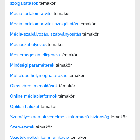
szolgáltatások
témakör
Média tartalom átvitel
témakör
Média tartalom átviteli szolgáltatás
témakör
Média-szabályozás, szabványosítás
témakör
Médiaszabályozás
témakör
Mesterséges intelligencia
témakör
Minőségi paraméterek
témakör
Műholdas helymeghatározás
témakör
Okos város megoldások
témakör
Online médiaplatformok
témakör
Optikai hálózat
témakör
Személyes adatok védelme - információ biztonság
témakör
Szervezetek
témakör
Vezeték nélküli kommunikáció
témakör