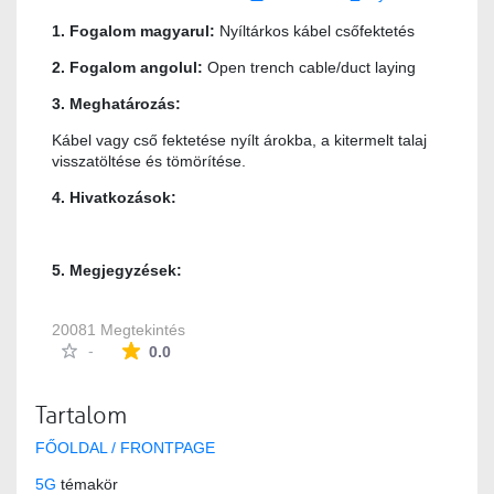
1. Fogalom magyarul:
Nyíltárkos kábel csőfektetés
2. Fogalom angolul:
Open trench cable/duct laying
3. Meghatározás:
Kábel vagy cső fektetése nyílt árokba, a kitermelt talaj
visszatöltése és tömörítése.
4. Hivatkozások:
5. Megjegyzések:
20081 Megtekintés
Az átlagos minősítés 0 csillag a lehetséges 5-b
-
0.0
Tartalom
FŐOLDAL / FRONTPAGE
5G
témakör