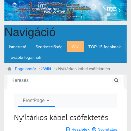
Ugrás a fő tartalomhoz
Navigáció
Ismertető
Szerkesztőség
Wiki
TOP 15 fogalmak
További fogalmak
Fogalomtár
Wiki
Nyíltárkos kábel csőfektetés
FrontPage
Nyíltárkos kábel csőfektetés
Részletek
Nyomtatás