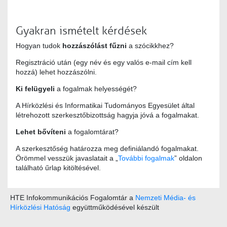
Gyakran ismételt kérdések
Hogyan tudok
hozzászólást fűzni
a szócikkhez?
Regisztráció után (egy név és egy valós e-mail cím kell
hozzá) lehet hozzászólni.
Ki felügyeli
a fogalmak helyességét?
A Hírközlési és Informatikai Tudományos Egyesület által
létrehozott szerkesztőbizottság hagyja jóvá a fogalmakat.
Lehet bővíteni
a fogalomtárat?
A szerkesztőség határozza meg definiálandó fogalmakat.
Örömmel vesszük javaslatait a „
További fogalmak
” oldalon
található űrlap kitöltésével.
HTE Infokommunikációs Fogalomtár a
Nemzeti Média- és
Hírközlési Hatóság
együttműködésével készült