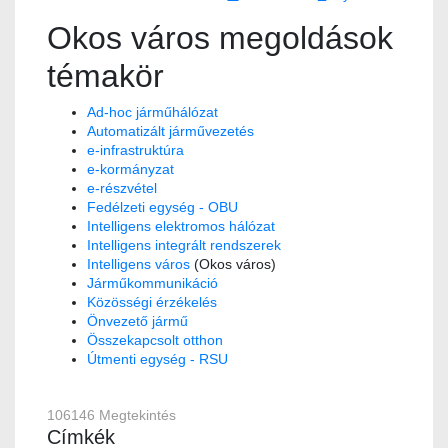
Okos város megoldások
témakör
Ad-hoc járműhálózat
Automatizált járművezetés
e-infrastruktúra
e-kormányzat
e-részvétel
Fedélzeti egység - OBU
Intelligens elektromos hálózat
Intelligens integrált rendszerek
Intelligens város
(Okos város)
Járműkommunikáció
Közösségi érzékelés
Önvezető jármű
Összekapcsolt otthon
Útmenti egység - RSU
106146 Megtekintés
Címkék