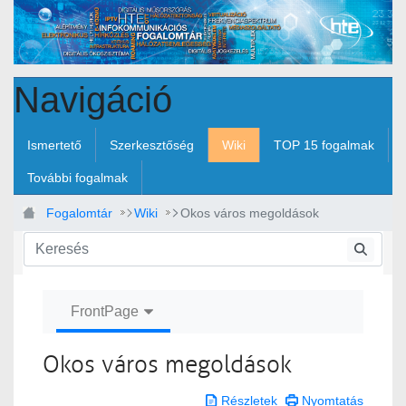
Ugrás a fő tartalomhoz
Navigáció
Ismertető
Szerkesztőség
Wiki
TOP 15 fogalmak
További fogalmak
Fogalomtár
Wiki
Okos város megoldások
FrontPage
Okos város megoldások
Részletek
Nyomtatás