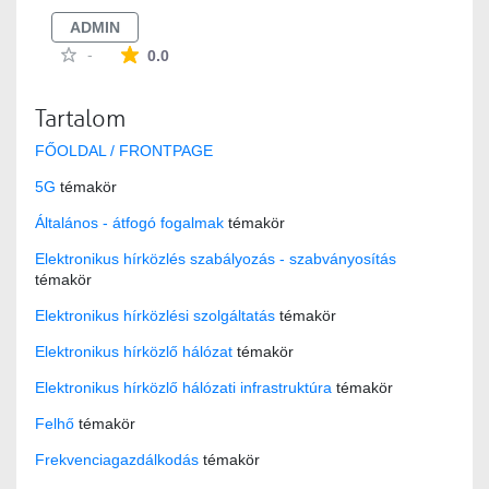
ADMIN
Az átlagos minősítés 0 csillag a lehetséges 5-b
-
0.0
Tartalom
FŐOLDAL / FRONTPAGE
5G
témakör
Általános - átfogó fogalmak
témakör
Elektronikus hírközlés szabályozás - szabványosítás
témakör
Elektronikus hírközlési szolgáltatás
témakör
Elektronikus hírközlő hálózat
témakör
Elektronikus hírközlő hálózati infrastruktúra
témakör
Felhő
témakör
Frekvenciagazdálkodás
témakör