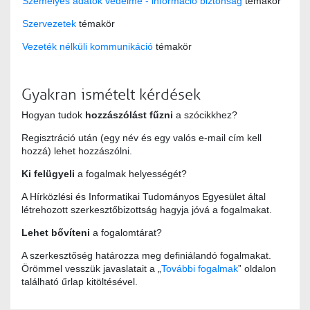
Személyes adatok védelme - információ biztonság
témakör
Szervezetek
témakör
Vezeték nélküli kommunikáció
témakör
Gyakran ismételt kérdések
Hogyan tudok
hozzászólást fűzni
a szócikkhez?
Regisztráció után (egy név és egy valós e-mail cím kell
hozzá) lehet hozzászólni.
Ki felügyeli
a fogalmak helyességét?
A Hírközlési és Informatikai Tudományos Egyesület által
létrehozott szerkesztőbizottság hagyja jóvá a fogalmakat.
Lehet bővíteni
a fogalomtárat?
A szerkesztőség határozza meg definiálandó fogalmakat.
Örömmel vesszük javaslatait a „
További fogalmak
” oldalon
található űrlap kitöltésével.