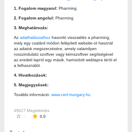
1. Fogalom magyarul:
Pharming
2. Fogalom angolul:
Pharming
3. Meghatározás:
Az
adathalászathoz
hasonló visszaélés a pharming,
mely egy csalárd módon felépített website-ot használ
az adatok megszerzésére, amely valamilyen
rosszindulatú szoftver vagy kémszoftver segítségével
az eredeti lapról egy másik, hamisított weblapra téríti el
a felhasználót.
4. Hivatkozások:
5. Megjegyzések:
További információ:
www.cert-hungary.hu
49627 Megtekintés
Az átlagos minősítés 0 csillag a lehetséges 5-b
-
0.0