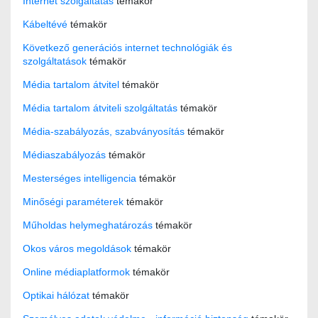
Internet szolgáltatás
témakör
Kábeltévé
témakör
Következő generációs internet technológiák és
szolgáltatások
témakör
Média tartalom átvitel
témakör
Média tartalom átviteli szolgáltatás
témakör
Média-szabályozás, szabványosítás
témakör
Médiaszabályozás
témakör
Mesterséges intelligencia
témakör
Minőségi paraméterek
témakör
Műholdas helymeghatározás
témakör
Okos város megoldások
témakör
Online médiaplatformok
témakör
Optikai hálózat
témakör