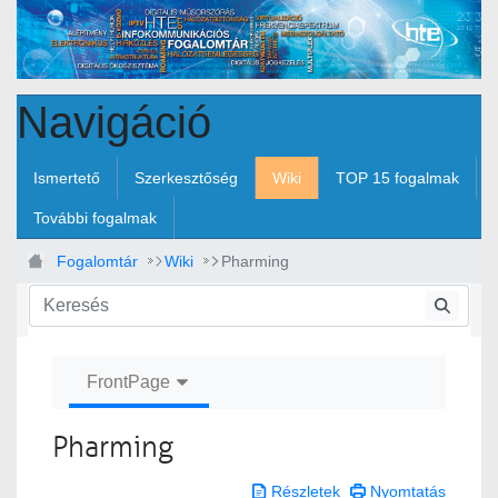
Ugrás a fő tartalomhoz
Navigáció
Ismertető
Szerkesztőség
Wiki
TOP 15 fogalmak
További fogalmak
Fogalomtár
Wiki
Pharming
FrontPage
Pharming
Részletek
Nyomtatás