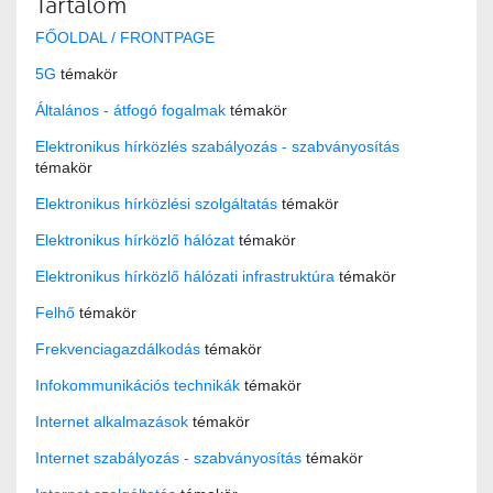
Tartalom
FŐOLDAL / FRONTPAGE
5G
témakör
Általános - átfogó fogalmak
témakör
Elektronikus hírközlés szabályozás - szabványosítás
témakör
Elektronikus hírközlési szolgáltatás
témakör
Elektronikus hírközlő hálózat
témakör
Elektronikus hírközlő hálózati infrastruktúra
témakör
Felhő
témakör
Frekvenciagazdálkodás
témakör
Infokommunikációs technikák
témakör
Internet alkalmazások
témakör
Internet szabályozás - szabványosítás
témakör