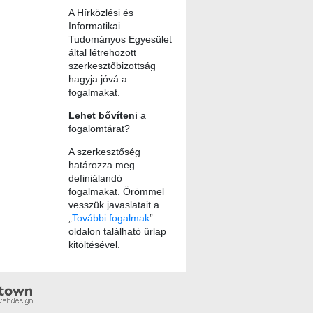
A Hírközlési és
Informatikai
Tudományos Egyesület
által létrehozott
szerkesztőbizottság
hagyja jóvá a
fogalmakat.
Lehet bővíteni
a
fogalomtárat?
A szerkesztőség
határozza meg
definiálandó
fogalmakat. Örömmel
vesszük javaslatait a
„
További fogalmak
”
oldalon található űrlap
kitöltésével.