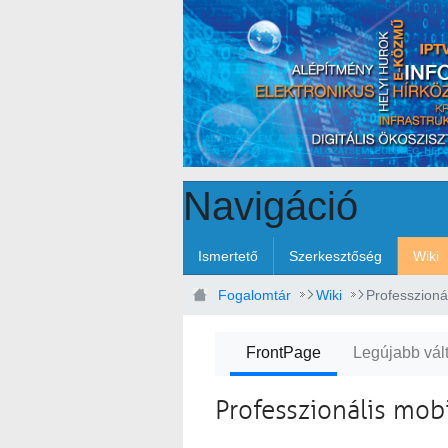
Ugrás a fő tartalomhoz
Navigáció
Ismertető
Szerkesztőség
Wiki
Fogalomtár
Wiki
Professzioná
FrontPage
Legújabb vál
Professzionális mobi