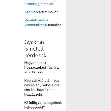
biztonság
témakör
Szervezetek
témakör
Vezeték nélküli
kommunikáció
témakör
Gyakran
ismételt
kérdések
Hogyan tudok
hozzászólást fűzni
a
szócikkhez?
Regisztráció után (egy
név és egy valós e-mail
cím kell hozzá) lehet
hozzászólni.
Ki felügyeli
a fogalmak
helyességét?