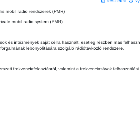
Részletek
Ny
lis mobil rádió rendszerek (PMR)
rivate mobil radio system (PMR)
sok és intézmények saját célra használt, esetleg részben más felhasz
t forgalmának lebonyolítására szolgáló rádiótávközlő rendszere.
mzeti frekvenciafelosztásról, valamint a frekvenciasávok felhasználási
 0 csillag a lehetséges 5-ből.