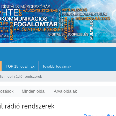
TOP 15 fogalmak
További fogalmak
lis mobil rádió rendszerek
tozások
Minden oldal
Árva oldalak
l rádió rendszerek