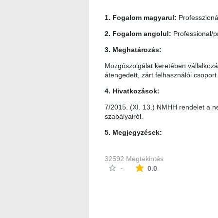
1. Fogalom magyarul:
Professzioná
2. Fogalom angolul:
Professional/p
3. Meghatározás:
Mozgószolgálat keretében vállalkozá
átengedett, zárt felhasználói csopor
4. Hivatkozások:
7/2015. (XI. 13.) NMHH rendelet a ne
szabályairól.
5. Megjegyzések:
32592 Megtekintés
Az átlagos minősítés
-
0.0