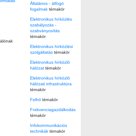
omtatás
Általános - átfogó
fogalmak
témakör
Elektronikus hírközlés
szabályozás -
szabványosítás
témakör
nálónak
Elektronikus hírközlési
szolgáltatás
témakör
Elektronikus hírközlő
hálózat
témakör
Elektronikus hírközlő
hálózati infrastruktúra
témakör
Felhő
témakör
Frekvenciagazdálkodás
témakör
Infokommunikációs
technikák
témakör