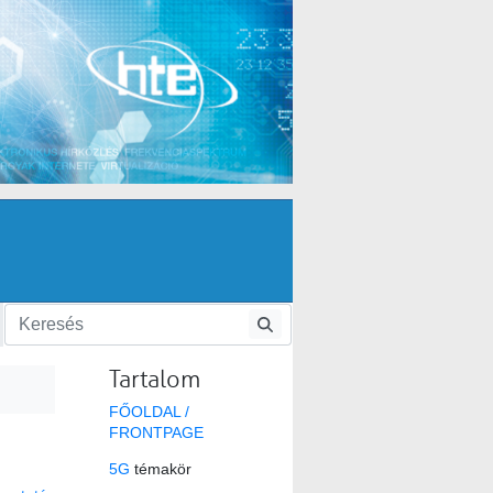
Tartalom
FŐOLDAL /
FRONTPAGE
5G
témakör