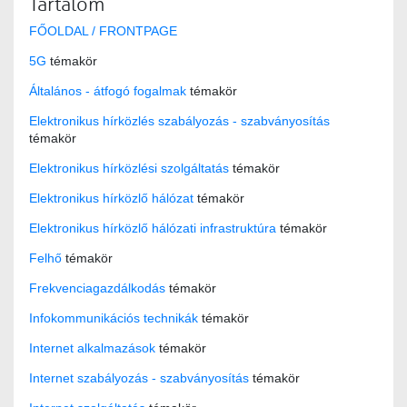
Tartalom
FŐOLDAL / FRONTPAGE
5G
témakör
Általános - átfogó fogalmak
témakör
Elektronikus hírközlés szabályozás - szabványosítás
témakör
Elektronikus hírközlési szolgáltatás
témakör
Elektronikus hírközlő hálózat
témakör
Elektronikus hírközlő hálózati infrastruktúra
témakör
Felhő
témakör
Frekvenciagazdálkodás
témakör
Infokommunikációs technikák
témakör
Internet alkalmazások
témakör
Internet szabályozás - szabványosítás
témakör