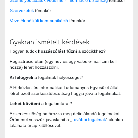
Személyes adatok védelme - információ biztonság
témakör
Szervezetek
témakör
Vezeték nélküli kommunikáció
témakör
Gyakran ismételt kérdések
Hogyan tudok
hozzászólást fűzni
a szócikkhez?
Regisztráció után (egy név és egy valós e-mail cím kell
hozzá) lehet hozzászólni.
Ki felügyeli
a fogalmak helyességét?
A Hírközlési és Informatikai Tudományos Egyesület által
létrehozott szerkesztőbizottság hagyja jóvá a fogalmakat.
Lehet bővíteni
a fogalomtárat?
A szerkesztőség határozza meg definiálandó fogalmakat.
Örömmel vesszük javaslatait a „
További fogalmak
” oldalon
található űrlap kitöltésével.