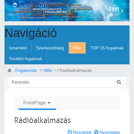
Ugrás a fő tartalomhoz
Navigáció
Ismertető
Szerkesztőség
Wiki
TOP 15 fogalmak
További fogalmak
Fogalomtár
Wiki
Rádióalkalmazás
FrontPage
Rádióalkalmazás
Részletek
Nyomtatás