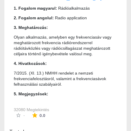
1. Fogalom magyarul:
Rádióalkalmazás
2. Fogalom angolul:
Radio application
3. Meghatározás:
Olyan alkalmazás, amelyben egy frekvenciasáv vagy
meghatározott frekvencia rádiórendszerrel
rádiótávközlés vagy rádiócsillagászat meghatározott
céljaira történő igénybevétele valósul meg.
4. Hivatkozások:
7/2015. (XI. 13.) NMHH rendelet a nemzeti
frekvenciafelosztásról, valamint a frekvenciasávok
felhasználási szabályairól.
5. Megjegyzések:
32080 Megtekintés
Az átlagos minősítés 0 csillag a lehetséges 5-b
-
0.0