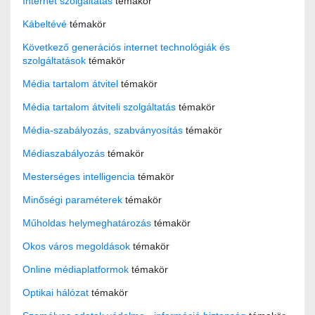
Internet szolgáltatás
témakör
Kábeltévé
témakör
Következő generációs internet technológiák és
szolgáltatások
témakör
Média tartalom átvitel
témakör
Média tartalom átviteli szolgáltatás
témakör
Média-szabályozás, szabványosítás
témakör
Médiaszabályozás
témakör
Mesterséges intelligencia
témakör
Minőségi paraméterek
témakör
Műholdas helymeghatározás
témakör
Okos város megoldások
témakör
Online médiaplatformok
témakör
Optikai hálózat
témakör