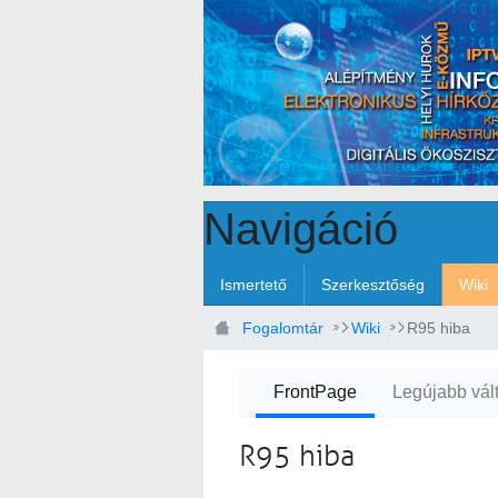
Ugrás a fő tartalomhoz
Navigáció
Ismertető
Szerkesztőség
Wiki
Fogalomtár
Wiki
R95 hiba
FrontPage
Legújabb vál
R95 hiba