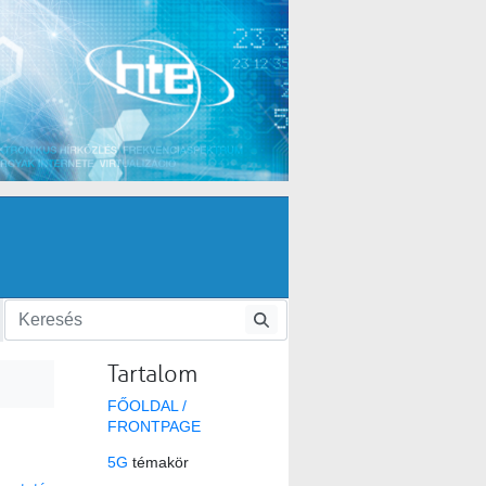
Tartalom
FŐOLDAL /
FRONTPAGE
5G
témakör