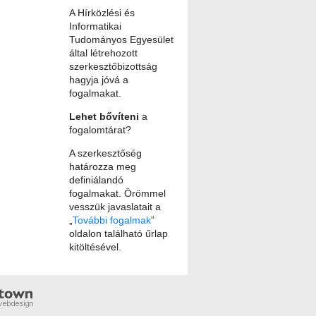
A Hírközlési és
Informatikai
Tudományos Egyesület
által létrehozott
szerkesztőbizottság
hagyja jóvá a
fogalmakat.
Lehet bővíteni
a
fogalomtárat?
A szerkesztőség
határozza meg
definiálandó
fogalmakat. Örömmel
vesszük javaslatait a
„
További fogalmak
”
oldalon található űrlap
kitöltésével.