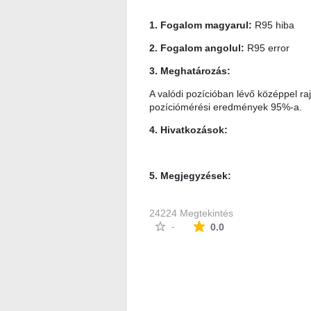
1. Fogalom magyarul:
R95 hiba
2. Fogalom angolul:
R95 error
3. Meghatározás:
A valódi pozícióban lévő középpel raj
pozíciómérési eredmények 95%-a.
4. Hivatkozások:
5. Megjegyzések:
24224 Megtekintés
Az átlagos minősítés
-
0.0