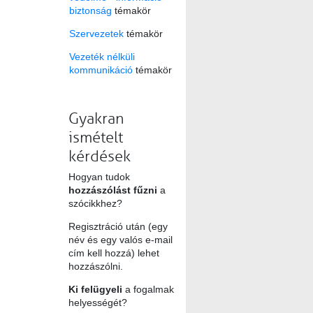
biztonság
témakör
Szervezetek
témakör
Vezeték nélküli
kommunikáció
témakör
Gyakran
ismételt
kérdések
Hogyan tudok
hozzászólást fűzni
a
szócikkhez?
Regisztráció után (egy
név és egy valós e-mail
cím kell hozzá) lehet
hozzászólni.
Ki felügyeli
a fogalmak
helyességét?