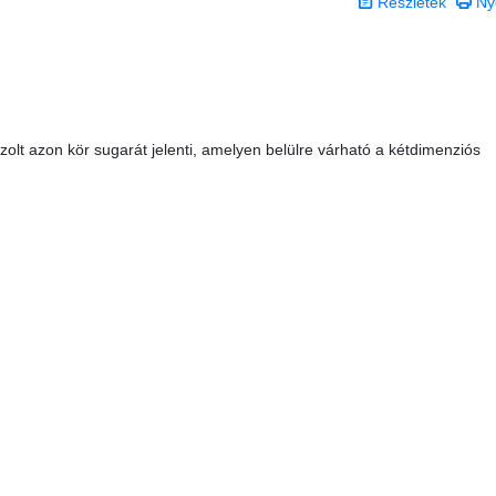
Részletek
Ny
zolt azon kör sugarát jelenti, amelyen belülre várható a kétdimenziós
 0 csillag a lehetséges 5-ből.