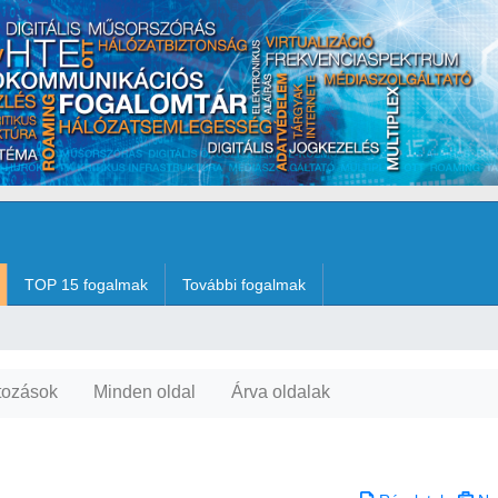
TOP 15 fogalmak
További fogalmak
tozások
Minden oldal
Árva oldalak