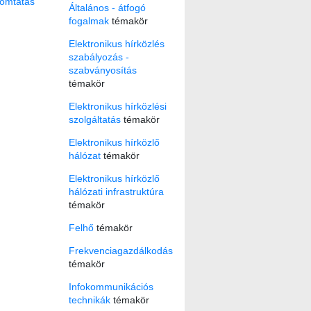
omtatás
Általános - átfogó
fogalmak
témakör
Elektronikus hírközlés
szabályozás -
szabványosítás
témakör
Elektronikus hírközlési
szolgáltatás
témakör
Elektronikus hírközlő
hálózat
témakör
Elektronikus hírközlő
hálózati infrastruktúra
témakör
Felhő
témakör
Frekvenciagazdálkodás
témakör
Infokommunikációs
technikák
témakör