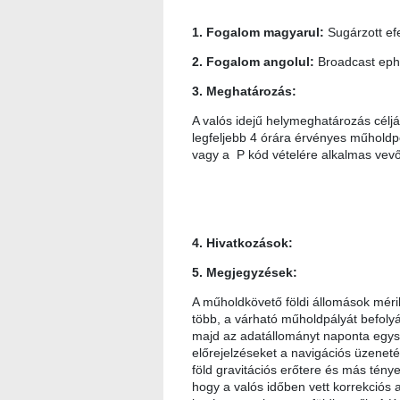
1. Fogalom magyarul:
Sugárzott ef
2. Fogalom angolul:
Broadcast ep
3. Meghatározás:
A valós idejű helymeghatározás célj
legfeljebb 4 órára érvényes műholdpo
vagy a P kód vételére alkalmas vevő
4. Hivatkozások:
5. Megjegyzések:
A műholdkövető földi állomások méri
több, a várható műholdpályát befolyás
majd az adatállományt naponta egysz
előrejelzéseket a navigációs üzeneté
föld gravitációs erőtere és más ténye
hogy a valós időben vett korrekciós 