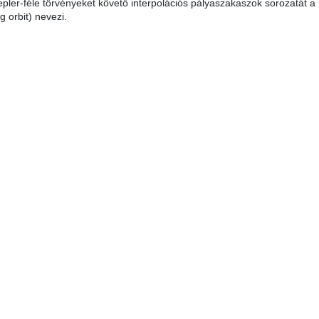
pler-féle törvényeket követő interpolációs pályaszakaszok sorozatát a
ng orbit) nevezi.
 0 csillag a lehetséges 5-ből.