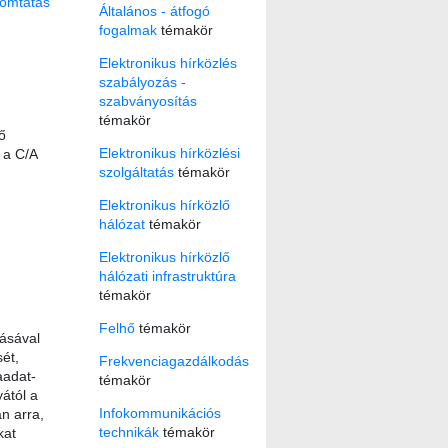
omtatás
Általános - átfogó
fogalmak
témakör
Elektronikus hírközlés
szabályozás -
szabványosítás
témakör
ő
Elektronikus hírközlési
 a C/A
szolgáltatás
témakör
Elektronikus hírközlő
hálózat
témakör
Elektronikus hírközlő
hálózati infrastruktúra
témakör
Felhő
témakör
ásával
ét,
Frekvenciagazdálkodás
aadat-
témakör
ától a
Infokommunikációs
an arra,
technikák
témakör
kat