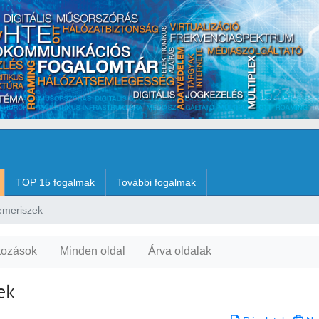
TOP 15 fogalmak
További fogalmak
emeriszek
tozások
Minden oldal
Árva oldalak
ek