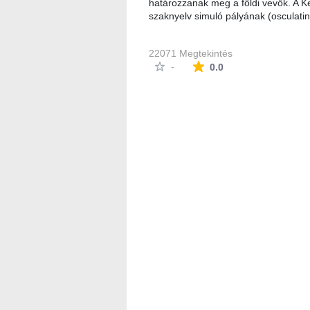
határozzanak meg a földi vevők. A Ke
szaknyelv simuló pályának (osculati
22071 Megtekintés
Az átlagos minősítés
-
0.0