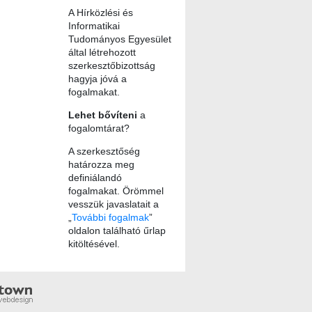
A Hírközlési és
Informatikai
Tudományos Egyesület
által létrehozott
szerkesztőbizottság
hagyja jóvá a
fogalmakat.
Lehet bővíteni
a
fogalomtárat?
A szerkesztőség
határozza meg
definiálandó
fogalmakat. Örömmel
vesszük javaslatait a
„
További fogalmak
”
oldalon található űrlap
kitöltésével.