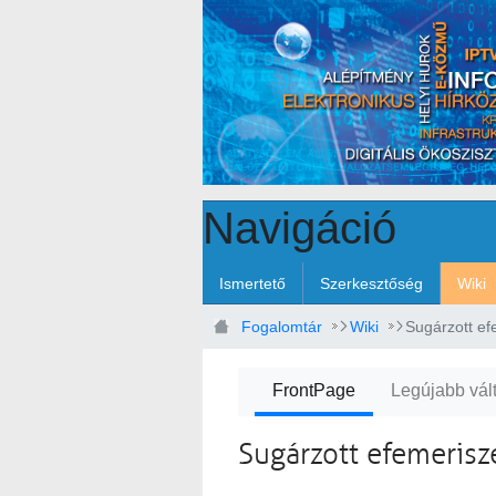
Ugrás a fő tartalomhoz
Navigáció
Ismertető
Szerkesztőség
Wiki
Fogalomtár
Wiki
Sugárzott ef
FrontPage
Legújabb vál
Sugárzott efemerisz