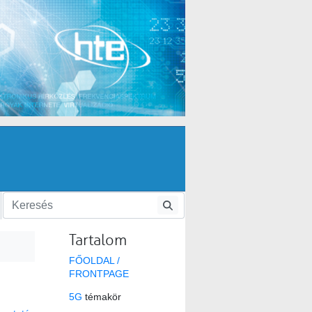
Tartalom
FŐOLDAL /
FRONTPAGE
5G
témakör