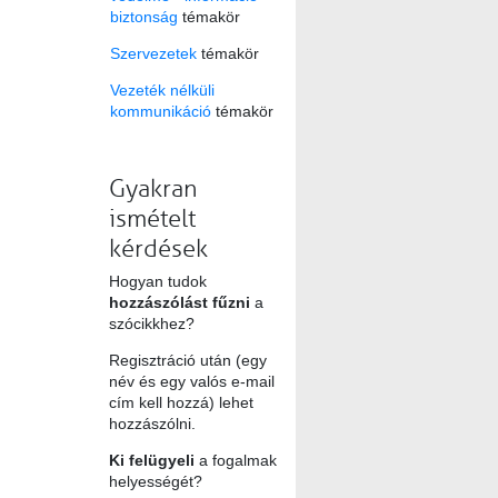
biztonság
témakör
Szervezetek
témakör
Vezeték nélküli
kommunikáció
témakör
Gyakran
ismételt
kérdések
Hogyan tudok
hozzászólást fűzni
a
szócikkhez?
Regisztráció után (egy
név és egy valós e-mail
cím kell hozzá) lehet
hozzászólni.
Ki felügyeli
a fogalmak
helyességét?