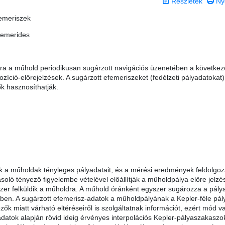
Részletek
Ny
emeriszek
hemerides
ára a műhold periodikusan sugárzott navigációs üzenetében a következ
zíció-előrejelzések. A sugárzott efemeriszeket (fedélzeti pályadatokat)
k hasznosíthatják.
k a műholdak tényleges pályadatait, és a mérési eredmények feldolgoz
oló tényező figyelembe vételével előállítják a műholdpálya előre jelzés
er felküldik a műholdra. A műhold óránként egyszer sugározza a pály
ben. A sugárzott efemerisz-adatok a műholdpályának a Kepler-féle pály
zők miatt várható eltéréseiről is szolgáltatnak információt, ezért mód v
adatok alapján rövid ideig érvényes interpolációs Kepler-pályaszakaszo