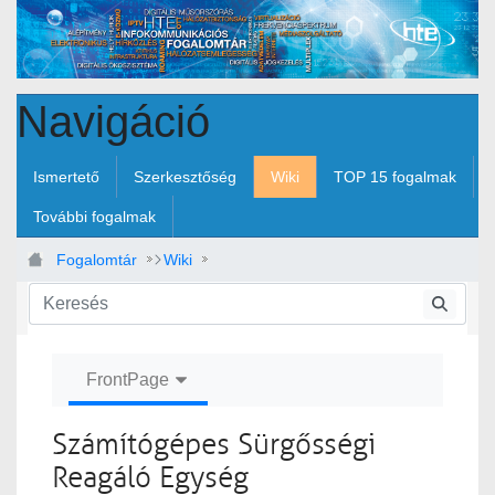
Ugrás a fő tartalomhoz
Navigáció
Ismertető
Szerkesztőség
Wiki
TOP 15 fogalmak
További fogalmak
Fogalomtár
Wiki
Számítógépes Sürgősségi Reagáló Egység
FrontPage
Számítógépes Sürgősségi
Reagáló Egység