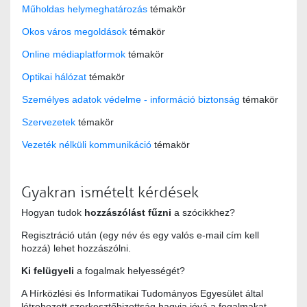
Műholdas helymeghatározás
témakör
Okos város megoldások
témakör
Online médiaplatformok
témakör
Optikai hálózat
témakör
Személyes adatok védelme - információ biztonság
témakör
Szervezetek
témakör
Vezeték nélküli kommunikáció
témakör
Gyakran ismételt kérdések
Hogyan tudok
hozzászólást fűzni
a szócikkhez?
Regisztráció után (egy név és egy valós e-mail cím kell
hozzá) lehet hozzászólni.
Ki felügyeli
a fogalmak helyességét?
A Hírközlési és Informatikai Tudományos Egyesület által
létrehozott szerkesztőbizottság hagyja jóvá a fogalmakat.