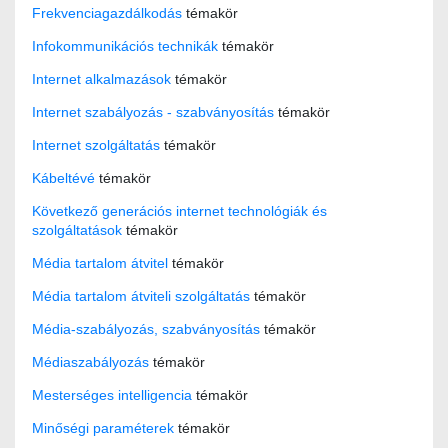
Frekvenciagazdálkodás
témakör
Infokommunikációs technikák
témakör
Internet alkalmazások
témakör
Internet szabályozás - szabványosítás
témakör
Internet szolgáltatás
témakör
Kábeltévé
témakör
Következő generációs internet technológiák és
szolgáltatások
témakör
Média tartalom átvitel
témakör
Média tartalom átviteli szolgáltatás
témakör
Média-szabályozás, szabványosítás
témakör
Médiaszabályozás
témakör
Mesterséges intelligencia
témakör
Minőségi paraméterek
témakör