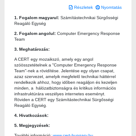
Részletek
Nyomtatás
1. Fogalom magyarul:
Számítástechnikai Sürgősségi
Reagáló Egység
2. Fogalom angolul:
Computer Emergency Response
Team
3. Meghatározás:
A CERT egy mozaikszó, amely egy angol
szóösszetételnek a "Computer Emergency Response
Team"-nek a rövidítése. Jelentése egy olyan csapat,
azaz szervezet, amelyik megfelelő technikai háttérrel
rendelkezik ahhoz, hogy időben reagáljon és kezeljen
minden, a hálózatbiztonságra és kritikus információs
infrastruktúrára veszélyes internetes eseményt.
Röviden a CERT egy Számítástechnikai Sürgősségi
Reagáló Egység.
4. Hivatkozások:
5. Megjegyzések:
További információ:
www.cert-hungary.hu