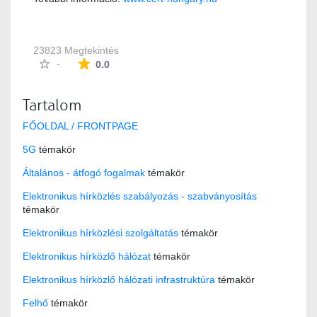
23823 Megtekintés
Az átlagos minősítés 0 csillag a lehetséges 5-b
-
0.0
Tartalom
FŐOLDAL / FRONTPAGE
5G
témakör
Általános - átfogó fogalmak
témakör
Elektronikus hírközlés szabályozás - szabványosítás
témakör
Elektronikus hírközlési szolgáltatás
témakör
Elektronikus hírközlő hálózat
témakör
Elektronikus hírközlő hálózati infrastruktúra
témakör
Felhő
témakör