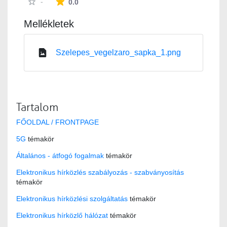
Az átlagos minősítés 0 csillag a lehetséges 5-b
-
0.0
Mellékletek
Szelepes_vegelzaro_sapka_1.png
Tartalom
FŐOLDAL / FRONTPAGE
5G
témakör
Általános - átfogó fogalmak
témakör
Elektronikus hírközlés szabályozás - szabványosítás
témakör
Elektronikus hírközlési szolgáltatás
témakör
Elektronikus hírközlő hálózat
témakör