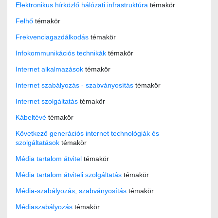
Elektronikus hírközlő hálózati infrastruktúra
témakör
Felhő
témakör
Frekvenciagazdálkodás
témakör
Infokommunikációs technikák
témakör
Internet alkalmazások
témakör
Internet szabályozás - szabványosítás
témakör
Internet szolgáltatás
témakör
Kábeltévé
témakör
Következő generációs internet technológiák és
szolgáltatások
témakör
Média tartalom átvitel
témakör
Média tartalom átviteli szolgáltatás
témakör
Média-szabályozás, szabványosítás
témakör
Médiaszabályozás
témakör