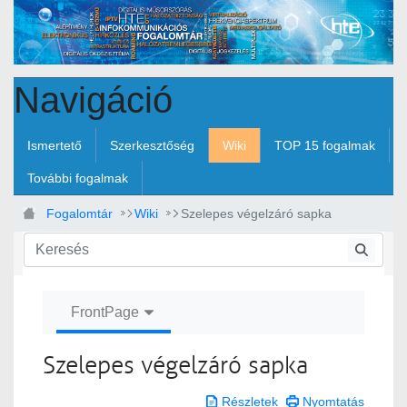
Ugrás a fő tartalomhoz
Navigáció
Ismertető
Szerkesztőség
Wiki
TOP 15 fogalmak
További fogalmak
Fogalomtár
Wiki
Szelepes végelzáró sapka
FrontPage
Szelepes végelzáró sapka
Részletek
Nyomtatás