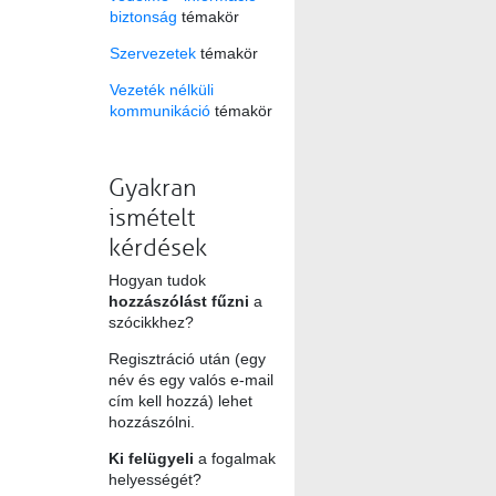
biztonság
témakör
Szervezetek
témakör
Vezeték nélküli
kommunikáció
témakör
Gyakran
ismételt
kérdések
Hogyan tudok
hozzászólást fűzni
a
szócikkhez?
Regisztráció után (egy
név és egy valós e-mail
cím kell hozzá) lehet
hozzászólni.
Ki felügyeli
a fogalmak
helyességét?