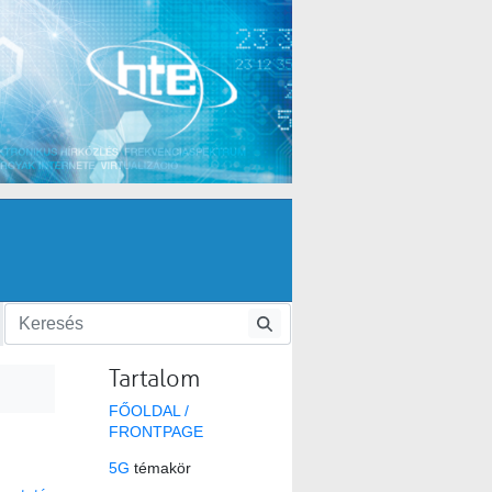
Tartalom
FŐOLDAL /
FRONTPAGE
5G
témakör