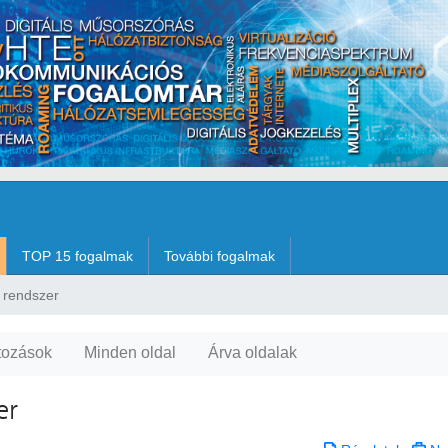
TOP 15 fogalmak
További fogalmak
 rendszer
tozások
Minden oldal
Árva oldalak
er