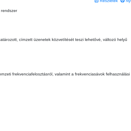
Részletek
Ny
 rendszer
m
ározott, címzett üzenetek közvetítését teszi lehetővé, változó helyű
mzeti frekvenciafelosztásról, valamint a frekvenciasávok felhasználási
 0 csillag a lehetséges 5-ből.