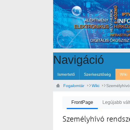
Ugrás a fő tartalomhoz
Navigáció
Ismertető
Szerkesztőség
Wiki
Fogalomtár
Wiki
Személyhívó
FrontPage
Legújabb vál
Személyhívó rendsz