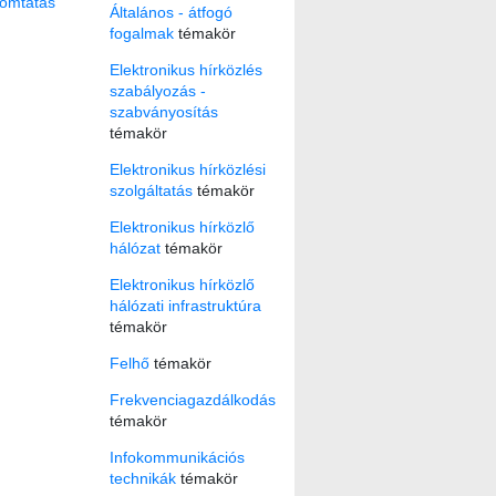
omtatás
Általános - átfogó
fogalmak
témakör
Elektronikus hírközlés
szabályozás -
szabványosítás
témakör
Elektronikus hírközlési
szolgáltatás
témakör
Elektronikus hírközlő
hálózat
témakör
Elektronikus hírközlő
hálózati infrastruktúra
témakör
Felhő
témakör
Frekvenciagazdálkodás
témakör
Infokommunikációs
technikák
témakör