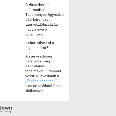
A Hírközlési és
Informatikai
Tudományos Egyesület
által létrehozott
szerkesztőbizottság
hagyja jóvá a
fogalmakat.
Lehet bővíteni
a
fogalomtárat?
A szerkesztőség
határozza meg
definiálandó
fogalmakat. Örömmel
vesszük javaslatait a
„
További fogalmak
”
oldalon található űrlap
kitöltésével.