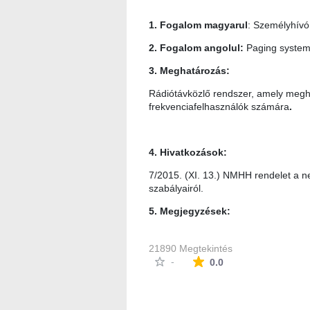
1. Fogalom magyarul
: Személyhívó
2. Fogalom angolul:
Paging syste
3. Meghatározás:
Rádiótávközlő rendszer, amely meghat
frekvenciafelhasználók számára
.
4. Hivatkozások:
7/2015. (XI. 13.) NMHH rendelet a ne
szabályairól.
5. Megjegyzések:
21890 Megtekintés
Az átlagos minősítés
-
0.0