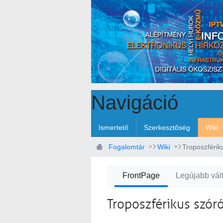
Ugrás a fő tartalomhoz
Navigáció
Ismertető
Szerkesztőség
Wiki
Fogalomtár
Wiki
Troposzférik
FrontPage
Legújabb vál
Troposzférikus szór