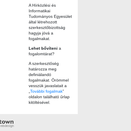
A Hírközlési és
Informatikai
Tudományos Egyesület
által létrehozott
szerkesztőbizottság
hagyja jóvá a
fogalmakat.
Lehet bővíteni
a
fogalomtárat?
A szerkesztőség
határozza meg
definiálandó
fogalmakat. Örömmel
vesszük javaslatait a
„
További fogalmak
”
oldalon található űrlap
kitöltésével.