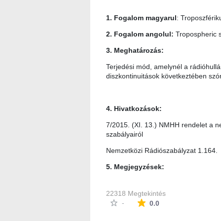
1. Fogalom magyarul
: Troposzféri
2. Fogalom angolul:
Tropospheric s
3. Meghatározás:
Terjedési mód, amelynél a rádióhullá
diszkontinuitások következtében szó
4. Hivatkozások:
7/2015. (XI. 13.) NMHH rendelet a ne
szabályairól
Nemzetközi Rádiószabályzat 1.164.
5. Megjegyzések:
22318 Megtekintés
Az átlagos minősítés
-
0.0