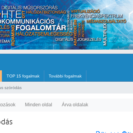
TOP 15 fogalmak
További fogalmak
us szóródás
tozások
Minden oldal
Árva oldalak
ódás