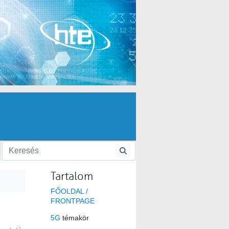
Tartalom
FŐOLDAL /
FRONTPAGE
5G
témakör