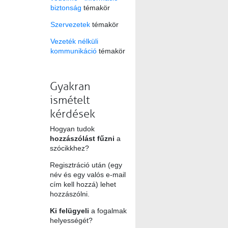
biztonság
témakör
Szervezetek
témakör
Vezeték nélküli
kommunikáció
témakör
Gyakran
ismételt
kérdések
Hogyan tudok
hozzászólást fűzni
a
szócikkhez?
Regisztráció után (egy
név és egy valós e-mail
cím kell hozzá) lehet
hozzászólni.
Ki felügyeli
a fogalmak
helyességét?