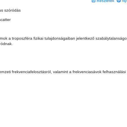
Részletek
Ny
kus szóródás
catter
mok a troposzféra fizikai tulajdonságaiban jelentkező szabálytalanság
ródnak.
mzeti frekvenciafelosztásról, valamint a frekvenciasávok felhasználási
 0 csillag a lehetséges 5-ből.