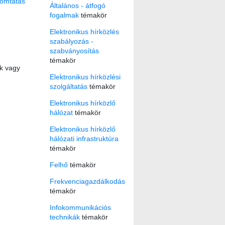
omtatás
Általános - átfogó
fogalmak
témakör
Elektronikus hírközlés
szabályozás -
szabványosítás
témakör
ok vagy
Elektronikus hírközlési
szolgáltatás
témakör
Elektronikus hírközlő
hálózat
témakör
Elektronikus hírközlő
hálózati infrastruktúra
témakör
Felhő
témakör
Frekvenciagazdálkodás
témakör
Infokommunikációs
technikák
témakör