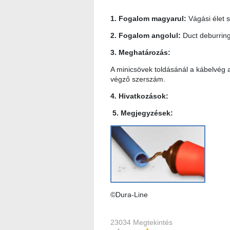
1. Fogalom magyarul:
Vágási élet 
2. Fogalom angolul:
Duct deburring
3. Meghatározás:
A minicsövek toldásánál a kábelvég a
végző szerszám.
4. Hivatkozások:
5. Megjegyzések:
©Dura-Line
23034 Megtekintés