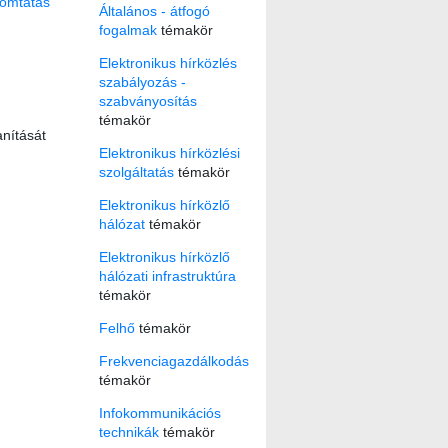
omtatás
Általános - átfogó
fogalmak
témakör
Elektronikus hírközlés
szabályozás -
szabványosítás
témakör
anítását
Elektronikus hírközlési
szolgáltatás
témakör
Elektronikus hírközlő
hálózat
témakör
Elektronikus hírközlő
hálózati infrastruktúra
témakör
Felhő
témakör
Frekvenciagazdálkodás
témakör
Infokommunikációs
technikák
témakör