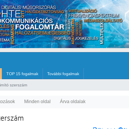
TOP 15 fogalmak
További fogalmak
simító szerszám
tozások
Minden oldal
Árva oldalak
szerszám