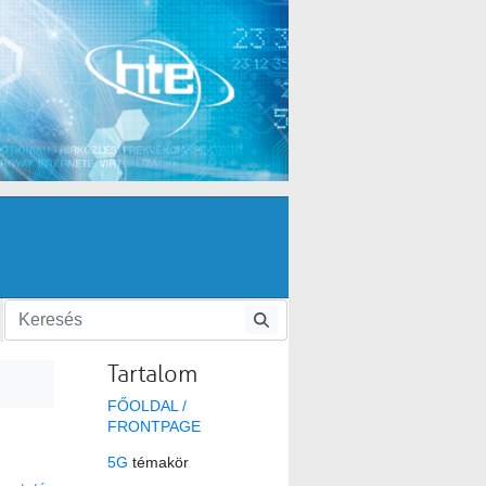
Tartalom
FŐOLDAL /
FRONTPAGE
5G
témakör