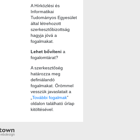
A Hírközlési és
Informatikai
Tudományos Egyesület
által létrehozott
szerkesztőbizottság
hagyja jóvá a
fogalmakat.
Lehet bővíteni
a
fogalomtárat?
A szerkesztőség
határozza meg
definiálandó
fogalmakat. Örömmel
vesszük javaslatait a
„
További fogalmak
”
oldalon található űrlap
kitöltésével.