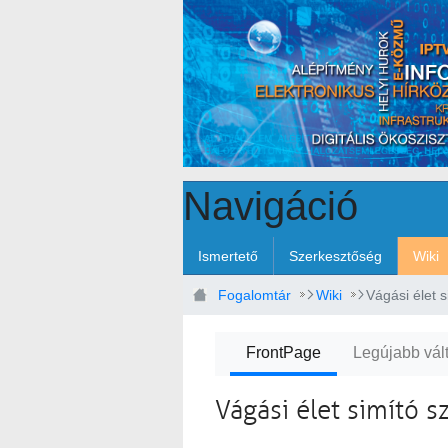
Ugrás a fő tartalomhoz
Navigáció
Ismertető
Szerkesztőség
Wiki
Fogalomtár
Wiki
Vágási élet 
FrontPage
Legújabb vál
Vágási élet simító 