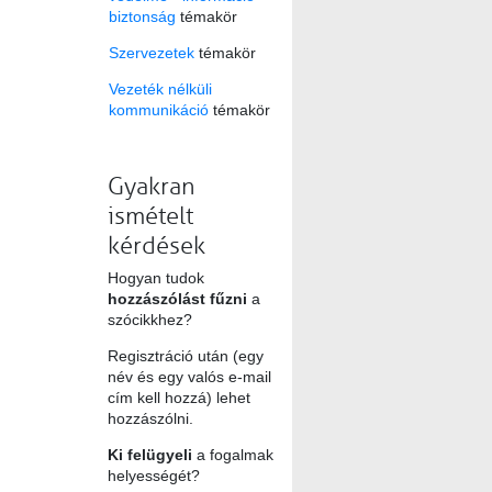
biztonság
témakör
Szervezetek
témakör
Vezeték nélküli
kommunikáció
témakör
Gyakran
ismételt
kérdések
Hogyan tudok
hozzászólást fűzni
a
szócikkhez?
Regisztráció után (egy
név és egy valós e-mail
cím kell hozzá) lehet
hozzászólni.
Ki felügyeli
a fogalmak
helyességét?