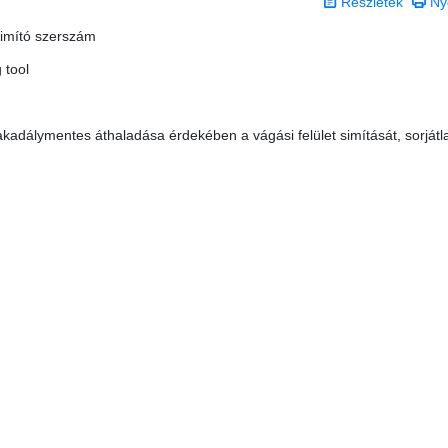
Részletek
Ny
simító szerszám
 tool
kadálymentes áthaladása érdekében a vágási felület simítását, sorjátl