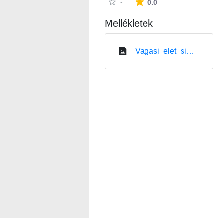
Az átlagos minősítés
-
0.0
Mellékletek
Vagasi_elet_simito_szerszam_1.png