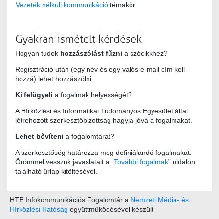
Vezeték nélküli kommunikáció
témakör
Gyakran ismételt kérdések
Hogyan tudok
hozzászólást fűzni
a szócikkhez?
Regisztráció után (egy név és egy valós e-mail cím kell
hozzá) lehet hozzászólni.
Ki felügyeli
a fogalmak helyességét?
A Hírközlési és Informatikai Tudományos Egyesület által
létrehozott szerkesztőbizottság hagyja jóvá a fogalmakat.
Lehet bővíteni
a fogalomtárat?
A szerkesztőség határozza meg definiálandó fogalmakat.
Örömmel vesszük javaslatait a „
További fogalmak
” oldalon
található űrlap kitöltésével.
HTE Infokommunikációs Fogalomtár a
Nemzeti Média- és
Hírközlési Hatóság
együttműködésével készült