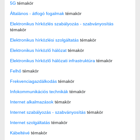
5G
témakör
Általános - átfogó fogalmak
témakör
Elektronikus hírközlés szabályozás - szabványosítás
témakör
Elektronikus hírközlési szolgáltatás
témakör
Elektronikus hírközlő hálózat
témakör
Elektronikus hírközlő hálózati infrastruktúra
témakör
Felhő
témakör
Frekvenciagazdálkodás
témakör
Infokommunikációs technikák
témakör
Internet alkalmazások
témakör
Internet szabályozás - szabványosítás
témakör
Internet szolgáltatás
témakör
Kábeltévé
témakör