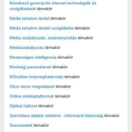
Következő generációs internet technológiák és
szolgáltatások
témakör
Média tartalom átvitel
témakör
Média tartalom átviteli szolgáltatás
témakör
Média-szabályozás, szabványosítás
témakör
Médiaszabályozás
témakör
Mesterséges intelligencia
témakör
Minőségi paraméterek
témakör
Műholdas helymeghatározás
témakör
Okos város megoldások
témakör
Online médiaplatformok
témakör
Optikai hálózat
témakör
Személyes adatok védelme - információ biztonság
témakör
Szervezetek
témakör