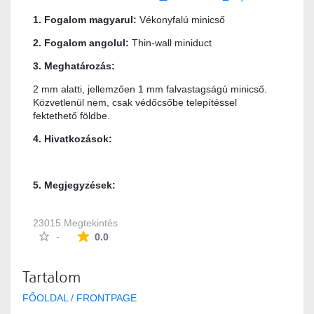
1. Fogalom magyarul:
Vékonyfalú minicső
2. Fogalom angolul:
Thin-wall miniduct
3. Meghatározás:
2 mm alatti, jellemzően 1 mm falvastagságú minicső.
Közvetlenül nem, csak védőcsőbe telepítéssel
fektethető földbe.
4. Hivatkozások:
5. Megjegyzések:
23015 Megtekintés
Az átlagos minősítés 0 csillag a lehetséges 5-b
-
0.0
Tartalom
FŐOLDAL / FRONTPAGE