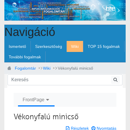
Ugrás a fő tartalomhoz
Navigáció
Ismertető
Szerkesztőség
Wiki
TOP 15 fogalmak
További fogalmak
Fogalomtár
Wiki
Vékonyfalú minicső
FrontPage
Vékonyfalú minicső
Részletek
Nyomtatás