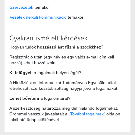
Szervezetek
témakör
Vezeték nélküli kommunikáció
témakör
Gyakran ismételt kérdések
Hogyan tudok
hozzászólást fűzni
a szócikkhez?
Regisztráció után (egy név és egy valós e-mail cím kell
hozzá) lehet hozzászólni.
Ki felügyeli
a fogalmak helyességét?
A Hírközlési és Informatikai Tudományos Egyesület által
létrehozott szerkesztőbizottság hagyja jóvá a fogalmakat.
Lehet bővíteni
a fogalomtárat?
A szerkesztőség határozza meg definiálandó fogalmakat.
Örömmel vesszük javaslatait a „
További fogalmak
” oldalon
található űrlap kitöltésével.