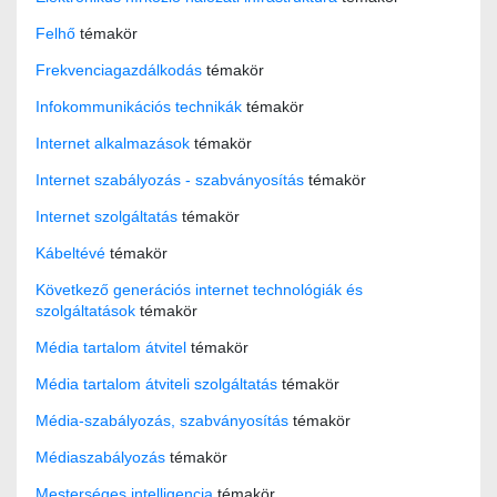
Felhő
témakör
Frekvenciagazdálkodás
témakör
Infokommunikációs technikák
témakör
Internet alkalmazások
témakör
Internet szabályozás - szabványosítás
témakör
Internet szolgáltatás
témakör
Kábeltévé
témakör
Következő generációs internet technológiák és
szolgáltatások
témakör
Média tartalom átvitel
témakör
Média tartalom átviteli szolgáltatás
témakör
Média-szabályozás, szabványosítás
témakör
Médiaszabályozás
témakör
Mesterséges intelligencia
témakör