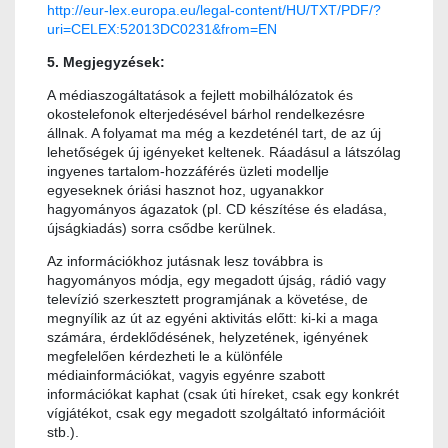
http://eur-lex.europa.eu/legal-content/HU/TXT/PDF/?
uri=CELEX:52013DC0231&from=EN
5. Megjegyzések:
A médiaszogáltatások a fejlett mobilhálózatok és
okostelefonok elterjedésével bárhol rendelkezésre
állnak. A folyamat ma még a kezdeténél tart, de az új
lehetőségek új igényeket keltenek. Ráadásul a látszólag
ingyenes tartalom-hozzáférés üzleti modellje
egyeseknek óriási hasznot hoz, ugyanakkor
hagyományos ágazatok (pl. CD készítése és eladása,
újságkiadás) sorra csődbe kerülnek.
Az információkhoz jutásnak lesz továbbra is
hagyományos módja, egy megadott újság, rádió vagy
televízió szerkesztett programjának a követése, de
megnyílik az út az egyéni aktivitás előtt: ki-ki a maga
számára, érdeklődésének, helyzetének, igényének
megfelelően kérdezheti le a különféle
médiainformációkat, vagyis egyénre szabott
információkat kaphat (csak úti híreket, csak egy konkrét
vígjátékot, csak egy megadott szolgáltató információit
stb.).