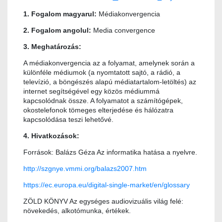
1. Fogalom magyarul:
Médiakonvergencia
2. Fogalom angolul:
Media convergence
3. Meghatározás:
A médiakonvergencia az a folyamat, amelynek során a
különféle médiumok (a nyomtatott sajtó, a rádió, a
televízió, a böngészés alapú médiatartalom-letöltés) az
internet segítségével egy közös médiummá
kapcsolódnak össze. A folyamatot a számítógépek,
okostelefonok tömeges elterjedése és hálózatra
kapcsolódása teszi lehetővé.
4. Hivatkozások:
Források: Balázs Géza Az informatika hatása a nyelvre.
http://szgnye.vmmi.org/balazs2007.htm
https://ec.europa.eu/digital-single-market/en/glossary
ZÖLD KÖNYV Az egységes audiovizuális világ felé:
növekedés, alkotómunka, értékek.