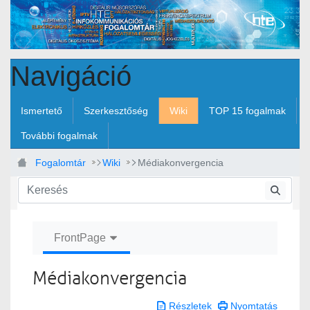
Ugrás a fő tartalomhoz
Navigáció
Ismertető
Szerkesztőség
Wiki
TOP 15 fogalmak
További fogalmak
Fogalomtár
Wiki
Médiakonvergencia
FrontPage
Médiakonvergencia
Részletek
Nyomtatás