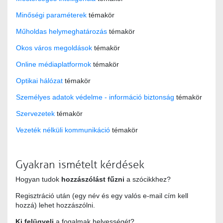
Minőségi paraméterek
témakör
Műholdas helymeghatározás
témakör
Okos város megoldások
témakör
Online médiaplatformok
témakör
Optikai hálózat
témakör
Személyes adatok védelme - információ biztonság
témakör
Szervezetek
témakör
Vezeték nélküli kommunikáció
témakör
Gyakran ismételt kérdések
Hogyan tudok
hozzászólást fűzni
a szócikkhez?
Regisztráció után (egy név és egy valós e-mail cím kell
hozzá) lehet hozzászólni.
Ki felügyeli
a fogalmak helyességét?