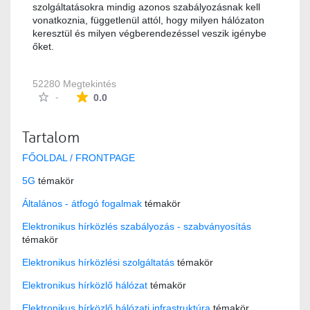
szolgáltatásokra mindig azonos szabályozásnak kell
vonatkoznia, függetlenül attól, hogy milyen hálózaton
keresztül és milyen végberendezéssel veszik igénybe
őket.
52280 Megtekintés
Az átlagos minősítés 0 csillag a lehetséges 5-b
-
0.0
Tartalom
FŐOLDAL / FRONTPAGE
5G
témakör
Általános - átfogó fogalmak
témakör
Elektronikus hírközlés szabályozás - szabványosítás
témakör
Elektronikus hírközlési szolgáltatás
témakör
Elektronikus hírközlő hálózat
témakör
Elektronikus hírközlő hálózati infrastruktúra
témakör