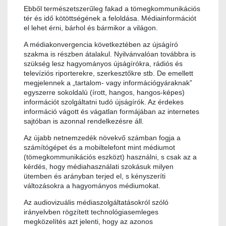
Ebből természetszerűleg fakad a tömegkommunikációs
tér és idő kötöttségének a feloldása. Médiainformációt
el lehet érni, bárhol és bármikor a világon.
A médiakonvergencia következtében az újságíró
szakma is részben átalakul. Nyilvánvalóan továbbra is
szükség lesz hagyományos újságírókra, rádiós és
televíziós riporterekre, szerkesztőkre stb. De emellett
megjelennek a „tartalom- vagy információgyáraknak”
egyszerre sokoldalú (írott, hangos, hangos-képes)
információt szolgáltatni tudó újságírók. Az érdekes
információ vágott és vágatlan formájában az internetes
sajtóban is azonnal rendelkezésre áll.
Az újabb netnemzedék növekvő számban fogja a
számítógépet és a mobiltelefont mint médiumot
(tömegkommunikációs eszközt) használni, s csak az a
kérdés, hogy médiahasználati szokásuk milyen
ütemben és arányban terjed el, s kényszeríti
változásokra a hagyományos médiumokat.
Az audiovizuális médiaszolgáltatásokról szóló
irányelvben rögzített technológiasemleges
megközelítés azt jelenti, hogy az azonos