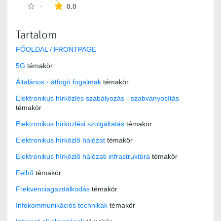
Az átlagos minősítés 0 csillag a lehetséges 5-b
-
0.0
Tartalom
FŐOLDAL / FRONTPAGE
5G
témakör
Általános - átfogó fogalmak
témakör
Elektronikus hírközlés szabályozás - szabványosítás
témakör
Elektronikus hírközlési szolgáltatás
témakör
Elektronikus hírközlő hálózat
témakör
Elektronikus hírközlő hálózati infrastruktúra
témakör
Felhő
témakör
Frekvenciagazdálkodás
témakör
Infokommunikációs technikák
témakör