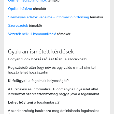
Online médiaplatformok
témakör
Optikai hálózat
témakör
Személyes adatok védelme - információ biztonság
témakör
Szervezetek
témakör
Vezeték nélküli kommunikáció
témakör
Gyakran ismételt kérdések
Hogyan tudok
hozzászólást fűzni
a szócikkhez?
Regisztráció után (egy név és egy valós e-mail cím kell
hozzá) lehet hozzászólni.
Ki felügyeli
a fogalmak helyességét?
A Hírközlési és Informatikai Tudományos Egyesület által
létrehozott szerkesztőbizottság hagyja jóvá a fogalmakat.
Lehet bővíteni
a fogalomtárat?
A szerkesztőség határozza meg definiálandó fogalmakat.