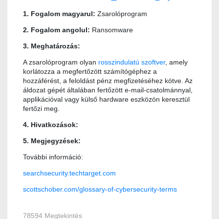
1. Fogalom magyarul:
Zsarolóprogram
2. Fogalom angolul:
Ransomware
3. Meghatározás:
A zsarolóprogram olyan
rosszindulatú szoftver
, amely
korlátozza a megfertőzött számítógéphez a
hozzáférést, a feloldást pénz megfizetéséhez kötve. Az
áldozat gépét általában fertőzött e-mail-csatolmánnyal,
applikációval vagy külső hardware eszközön keresztül
fertőzi meg.
4. Hivatkozások:
5. Megjegyzések:
További információ:
searchsecurity.techtarget.com
scottschober.com/glossary-of-cybersecurity-terms
78594 Megtekintés