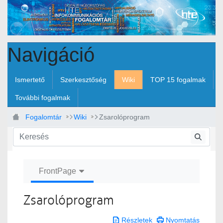
Ugrás a fő tartalomhoz
Navigáció
Ismertető
Szerkesztőség
Wiki
TOP 15 fogalmak
További fogalmak
Fogalomtár
Wiki
Zsarolóprogram
FrontPage
Zsarolóprogram
Részletek
Nyomtatás