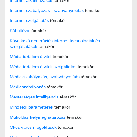
Internet alkalmazások
témakör
Internet szabályozás - szabványosítás
témakör
Internet szolgáltatás
témakör
Kábeltévé
témakör
Következő generációs internet technológiák és
szolgáltatások
témakör
Média tartalom átvitel
témakör
Média tartalom átviteli szolgáltatás
témakör
Média-szabályozás, szabványosítás
témakör
Médiaszabályozás
témakör
Mesterséges intelligencia
témakör
Minőségi paraméterek
témakör
Műholdas helymeghatározás
témakör
Okos város megoldások
témakör