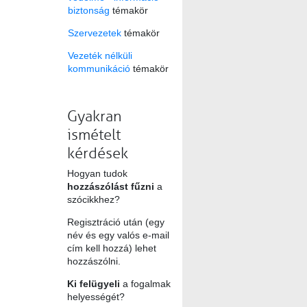
biztonság
témakör
Szervezetek
témakör
Vezeték nélküli
kommunikáció
témakör
Gyakran
ismételt
kérdések
Hogyan tudok
hozzászólást fűzni
a
szócikkhez?
Regisztráció után (egy
név és egy valós e-mail
cím kell hozzá) lehet
hozzászólni.
Ki felügyeli
a fogalmak
helyességét?