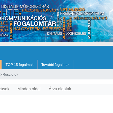
TOP 15 fogalmak
További fogalmak
Részletek
zások
Minden oldal
Árva oldalak