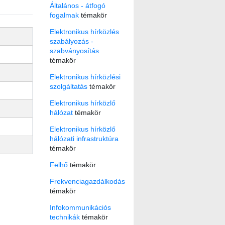
Általános - átfogó
fogalmak
témakör
Elektronikus hírközlés
szabályozás -
szabványosítás
témakör
Elektronikus hírközlési
szolgáltatás
témakör
Elektronikus hírközlő
hálózat
témakör
Elektronikus hírközlő
hálózati infrastruktúra
témakör
Felhő
témakör
Frekvenciagazdálkodás
témakör
Infokommunikációs
technikák
témakör