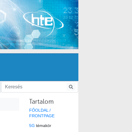
Tartalom
FŐOLDAL /
FRONTPAGE
5G
témakör