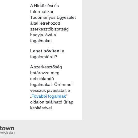
A Hírközlési és
Informatikai
Tudományos Egyesület
által létrehozott
szerkesztőbizottság
hagyja jóvá a
fogalmakat.
Lehet bővíteni
a
fogalomtárat?
A szerkesztőség
határozza meg
definiálandó
fogalmakat. Örömmel
vesszük javaslatait a
„
További fogalmak
”
oldalon található űrlap
kitöltésével.