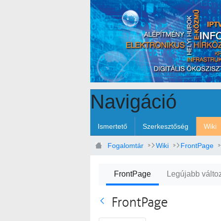
Ugrás a fő tartalomhoz
Navigáció
Ismertető
Szerkesztőség
Wiki
Fogalomtár
Wiki
FrontPage
FrontPage
Legújabb válto
FrontPage
Vissza