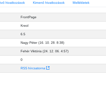
övő hivatkozások
Kimenő hivatkozások
Mellékletek
FrontPage
Kreol
6.5
Nagy Péter (16. 10. 28. 8:38)
Fehér Viktória (24. 12. 06. 4:57)
0
(Új ablakot nyit)
RSS hírcsatorna