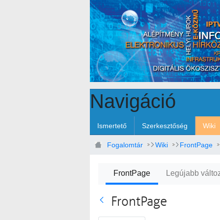
Ugrás a fő tartalomhoz
Navigáció
Ismertető
Szerkesztőség
Wiki
Fogalomtár
Wiki
FrontPage
FrontPage
Legújabb válto
FrontPage
Vissza