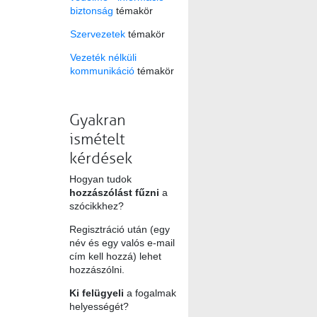
biztonság
témakör
Szervezetek
témakör
Vezeték nélküli
kommunikáció
témakör
Gyakran
ismételt
kérdések
Hogyan tudok
hozzászólást fűzni
a
szócikkhez?
Regisztráció után (egy
név és egy valós e-mail
cím kell hozzá) lehet
hozzászólni.
Ki felügyeli
a fogalmak
helyességét?