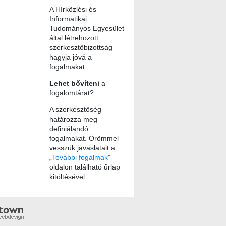
A Hírközlési és
Informatikai
Tudományos Egyesület
által létrehozott
szerkesztőbizottság
hagyja jóvá a
fogalmakat.
Lehet bővíteni
a
fogalomtárat?
A szerkesztőség
határozza meg
definiálandó
fogalmakat. Örömmel
vesszük javaslatait a
„
További fogalmak
”
oldalon található űrlap
kitöltésével.