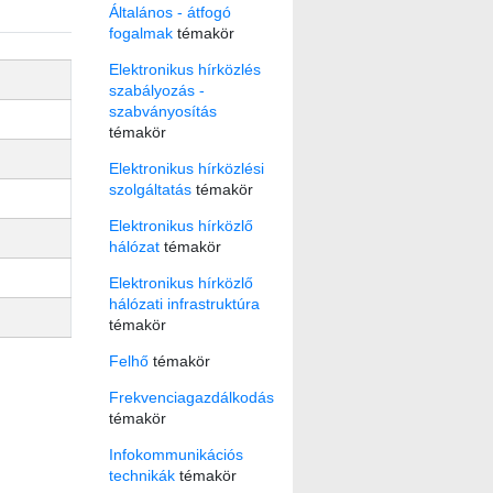
Általános - átfogó
fogalmak
témakör
Elektronikus hírközlés
szabályozás -
szabványosítás
témakör
Elektronikus hírközlési
szolgáltatás
témakör
Elektronikus hírközlő
hálózat
témakör
Elektronikus hírközlő
hálózati infrastruktúra
témakör
Felhő
témakör
Frekvenciagazdálkodás
témakör
Infokommunikációs
technikák
témakör