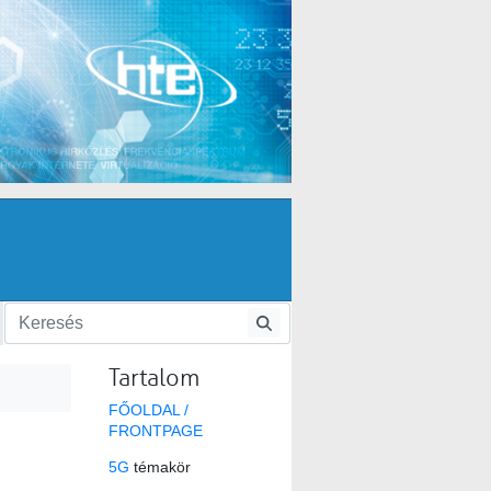
Tartalom
FŐOLDAL /
FRONTPAGE
5G
témakör