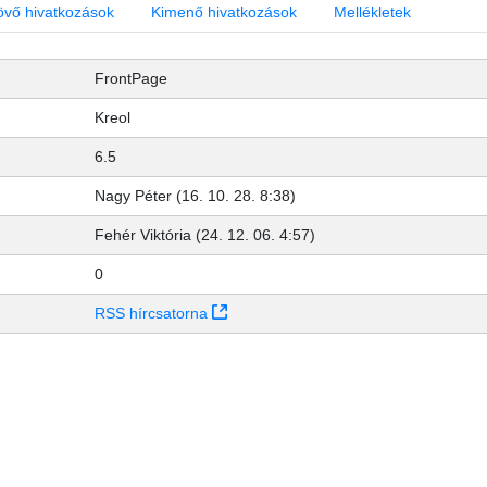
övő hivatkozások
Kimenő hivatkozások
Mellékletek
FrontPage
Kreol
6.5
Nagy Péter (16. 10. 28. 8:38)
Fehér Viktória (24. 12. 06. 4:57)
0
(Új ablakot nyit)
RSS hírcsatorna