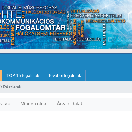
TOP 15 fogalmak
További fogalmak
Részletek
zások
Minden oldal
Árva oldalak