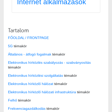
Internet alkalmazások
Tartalom
FŐOLDAL / FRONTPAGE
5G
témakör
Általános - átfogó fogalmak
témakör
Elektronikus hírközlés szabályozás - szabványosítás
témakör
Elektronikus hírközlési szolgáltatás
témakör
Elektronikus hírközlő hálózat
témakör
Elektronikus hírközlő hálózati infrastruktúra
témakör
Felhő
témakör
Frekvenciagazdálkodás
témakör